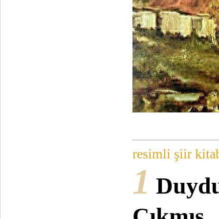
resimli şiir kita
1
Duydu
Çıkmış