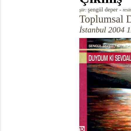
şengül deper -
şiir:
res
Toplumsal 
İstanbul 2004 1