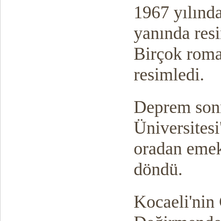
1967 yılınd
yanında resi
Birçok roman
resimledi.
Deprem sonr
Üniversitesi
oradan emek
döndü.
Kocaeli'nin 