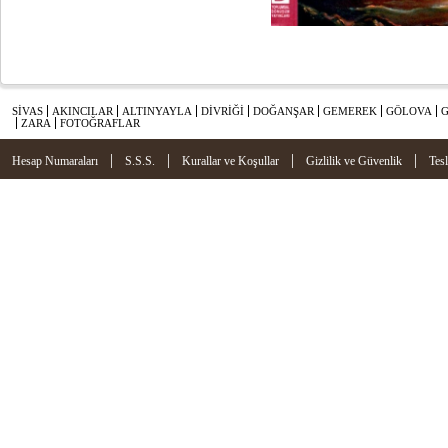
SİVAS
AKINCILAR
ALTINYAYLA
DİVRİĞİ
DOĞANŞAR
GEMEREK
GÖLOVA
ZARA
FOTOĞRAFLAR
|
|
|
|
Hesap Numaraları
S.S.S.
Kurallar ve Koşullar
Gizlilik ve Güvenlik
Tes