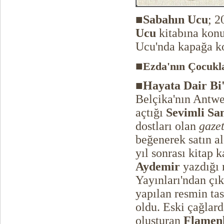
■
Sabahın Ucu
;
2
Ucu
kitabına konu
Ucu'nda kapağa k
■
Ezda'nın Çocukl
■
Hayata Dair Bi
Belçika'nın Antwe
açtığı
Sevimli Sa
dostları olan
gazet
beğenerek satın a
yıl sonrası kitap 
Aydemir
yazdığı 
Yayınları'ndan çı
yapılan resmin ta
oldu. Eski çağlard
oluşturan
Flamen