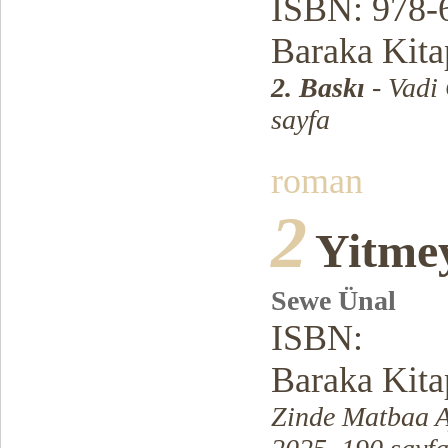
ISBN: 978-
Baraka Kitap
2. Baskı
- Vadi
sayfa
roman
2
Yitmey
Sewe Ünal
ISBN:
B
araka Kita
Zinde Matbaa A