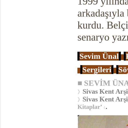
1999 yılınd
arkadaşıyla 
kurdu. Belç
senaryo yazı
Sevim Ünal
Sergileri
Söy
■
SEVİM ÜN
Sivas Kent Arşi
》
Sivas Kent Arşi
》
Kitaplar
'
.
《