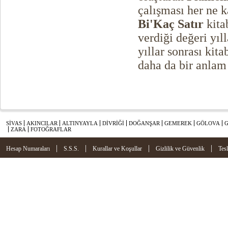
çalışması her ne 
Bi'Kaç Satır
kita
verdiği değeri yıl
yıllar sonrası kit
daha da bir anlam
SİVAS
AKINCILAR
ALTINYAYLA
DİVRİĞİ
DOĞANŞAR
GEMEREK
GÖLOVA
ZARA
FOTOĞRAFLAR
|
|
|
|
Hesap Numaraları
S.S.S.
Kurallar ve Koşullar
Gizlilik ve Güvenlik
Tes