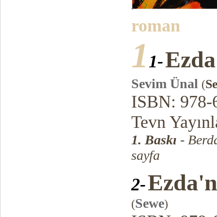
roman
1
Ezda
1-
Sevim Ünal
S
(
ISBN: 978-
Tevn Yayınl
1. Baskı
- Berd
sayfa
Ezda'n
2-
Sewe
(
)