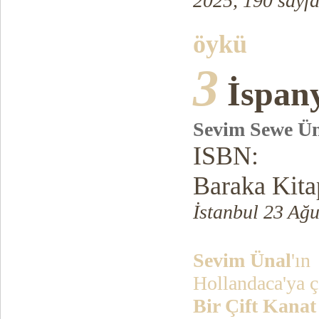
2025, 190 sayf
öykü
3
İspan
Sevim Sewe Ü
ISBN:
Baraka Kita
İstanbul 23 Ağu
Sevim Ünal
'ın
Hollandaca'ya ç
Bir Çift Kana