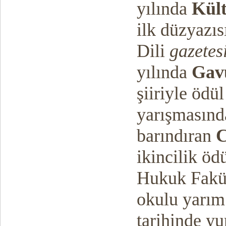
yılında
Kül
ilk düzyazıs
Dili
gazetes
yılında
Gav
şiiriyle ödül
yarışmasında
barındıran
C
ikincilik öd
Hukuk Fakül
okulu yarım 
tarihinde yu