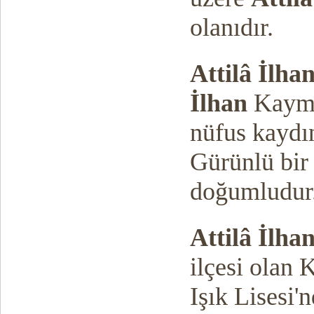
olanıdır.
Attilâ İlha
İlhan
Kaymak
nüfus kaydın
Gürünlü bir
doğumludur
Attilâ İlha
ilçesi olan 
Işık Lisesi