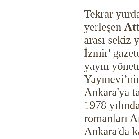
Tekrar yurd
yerleşen
Att
arası sekiz 
İzmir' gazet
yayın yönetm
Yayınevi’ni
Ankara'ya t
1978 yılınd
romanları A
Ankara'da k