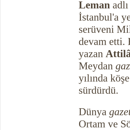
Leman
adlı
İstanbul'a ye
serüveni Mil
devam etti.
yazan
Attil
Meydan
gaz
yılında köş
sürdürdü.
Dünya
gaze
Ortam ve S