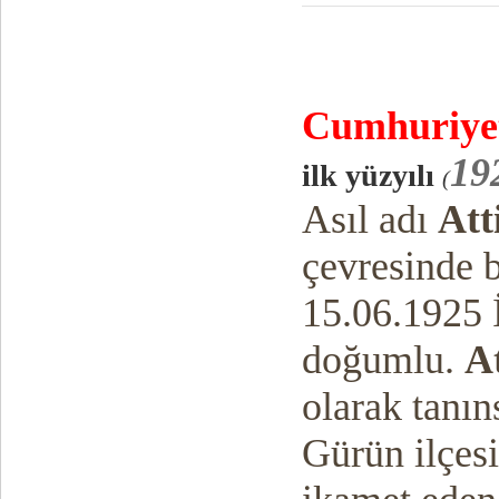
Cumhuriy
e
19
ilk yüzyılı
(
Asıl adı
Att
çevresinde 
15.06.1925 
doğumlu.
At
olarak tanın
Gürün ilçes