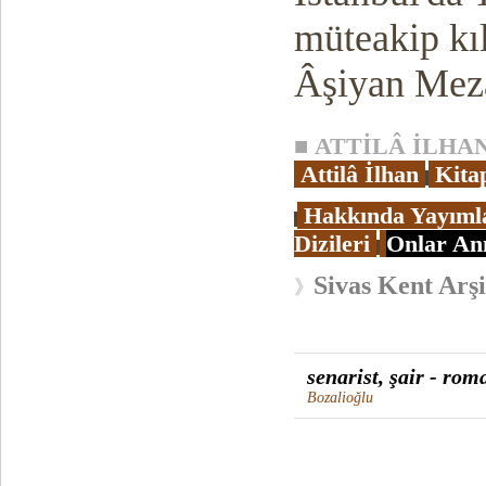
müteakip kı
Âşiyan Mezar
■
ATTİLÂ İLHAN
Attilâ İlhan
Kita
Hakkında Yayıml
Dizileri
Onlar Anı
Sivas Kent Arşi
》
senarist, şair - rom
Bozalioğlu