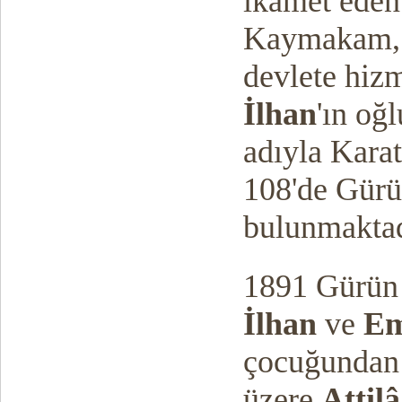
ikamet eden 
Kaymakam, İ
devlete hiz
İlhan
'ın oğ
adıyla Karat
108'de Gürü
bulunmakta
1891 Gürü
İlhan
ve
Em
çocuğunda
üzere
Attil