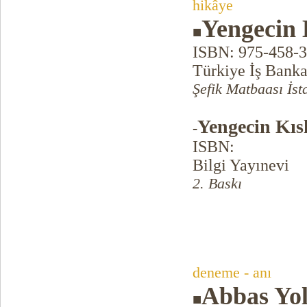
hikâye
Yengecin 
■
ISBN: 975-458-
Türkiye İş Banka
Şefik Matbaası İst
Yengecin Kıs
-
ISBN:
Bilgi Yayınevi
2. Baskı
deneme - anı
Abbas Yo
■