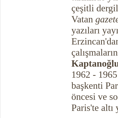
çeşitli derg
Vatan
gazet
yazıları yay
Erzincan'da
çalışmaların
Kaptanoğl
1962 - 1965 
başkenti Par
öncesi ve so
Paris'te altı