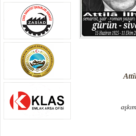
Atti
aşkım