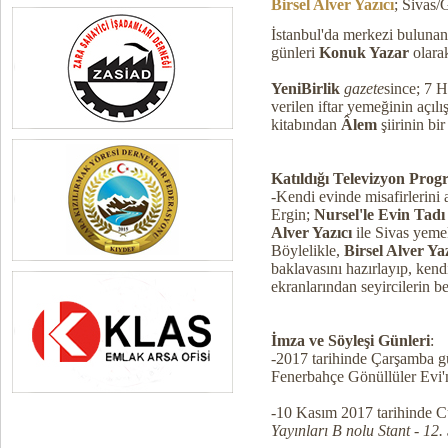
Birsel Alver Yazıcı
; Sivas
İstanbul'da merkezi buluna
günleri
Konuk Yazar
olarak
YeniBirlik
gazete
since; 7 
verilen iftar yemeğinin açıl
kitabından
Âlem
şiirinin bi
Katıldığı Televizyon Prog
-Kendi evinde misafirlerini
Ergin;
Nursel'le Evin Tadı
Alver Yazıcı
ile Sivas yemek
Böylelikle,
Birsel Alver Yaz
baklavasını hazırlayıp, kendi
ekranlarından seyircilerin 
İmza ve Söyleşi Günleri
:
-2017 tarihinde Çarşamba 
Fenerbahçe Gönüllüler Evi'
-10 Kasım 2017 tarihinde 
Yayınları B nolu Stant - 1