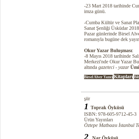
-23 Mart 2018 tarihinde C
imza günü.
-Cumba Kültür ve Sanat Pla
Sanat Şenliği Üsküdar 201
Pazar günlerinde Birsel Alv
romanıyla bugüne dek yayın
Okur Yazar Buluşması
:
-8 Mayıs 2018 tarihinde Sa
Merkezi'nde Okur Yazar Bu
altında
gazeteci - yazar
Ümi
Kitapları
Birsel Alver Yazıcı
Bib
şiir
1
Toprak Öyküsü
ISBN: 978-605-9712-45-3
Ürün Yayınları
Öztepe Matbaası İstanbul 
2
Nar Öyküsü