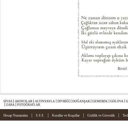
SİVAS
AKINCILAR
ALTINYAYLA
DİVRİĞİ
DOĞANŞAR
GEMEREK
GÖLOVA
ZARA
FOTOĞRAFLAR
|
|
|
|
Hesap Numaraları
S.S.S.
Kurallar ve Koşullar
Gizlilik ve Güvenlik
Tes