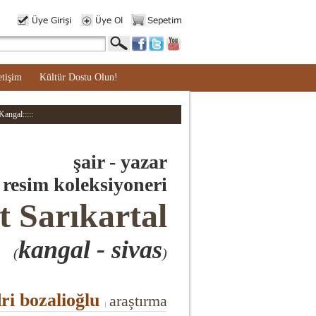
etişim
Kültür Dostu Olun!
Kangal:::::
şair - yazar
resim koleksiyoneri
t Sarıkartal
kangal - sivas
(
)
ri bozalioğlu
araştırma
|