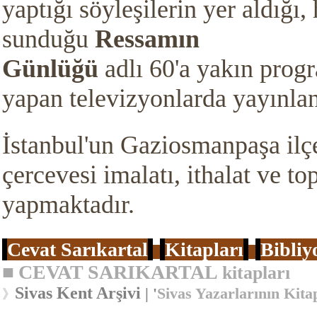
yaptığı söyleşilerin yer aldığı,
sunduğu
Ressamın
Günlüğü
adlı 60'a yakın prog
yapan televizyonlarda yayınlan
İstanbul'un Gaziosmanpaşa ilç
çercevesi imalatı, ithalat ve top
yapmaktadır.
Cevat Sarıkartal
Kitapları
Bibliy
■
CEVAT SARIKARTAL
kitapları
Sivas Kent Arşivi
| '
Sivas Yazarlarının Kita
》