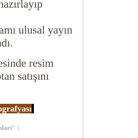
 hazırlayıp
ramı ulusal yayın
dı.
esinde resim
tan satışını
ografyası
pları
'
《