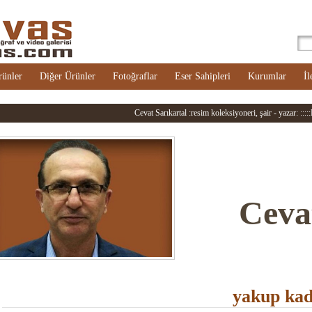
rünler
Diğer Ürünler
Fotoğraflar
Eser Sahipleri
Kurumlar
İl
Cevat Sarıkartal :resim koleksiyoneri, şair - yazar: :::::
Ceva
yakup kad