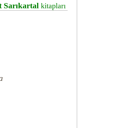
t Sarıkartal
kitapları
a