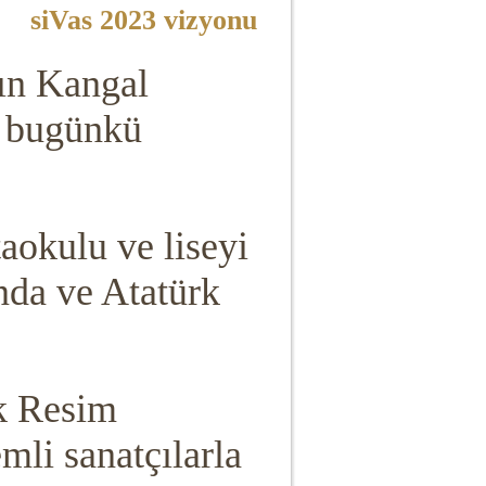
siVas 2023 vizyonu
'ın Kangal
k, bugünkü
aokulu ve liseyi
nda ve Atatürk
rk Resim
mli sanatçılarla