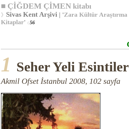
■
ÇİĞDEM ÇİMEN
kitabı
Sivas Kent Arşivi
| '
Zara Kültür Araştırma
》
Kitaplar
'
56
《
1
Seher Yeli Esintiler
Akmil Ofset İstanbul 2008, 102 sayfa