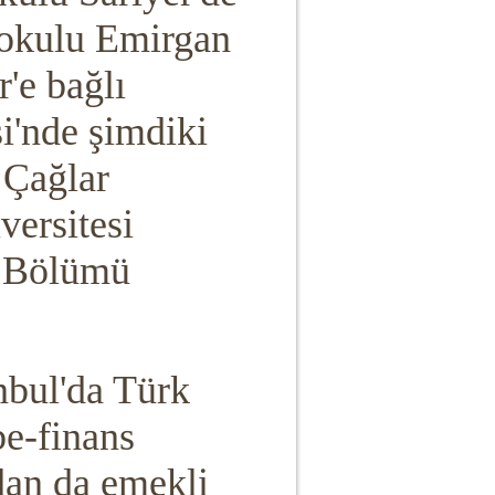
aokulu Emirgan
r'e bağlı
i'nde şimdiki
 Çağlar
versitesi
e Bölümü
anbul'da Türk
e-finans
an da emekli