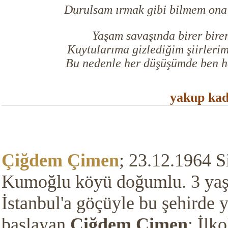
Durulsam ırmak gibi bilmem ona
Yaşam savaşında birer birer
Kuytularıma gizlediğim şiirleri
Bu nedenle her düşüşümde ben he
yakup kad
Çiğdem Çimen
; 23.12.1964 S
Kumoğlu köyü doğumlu. 3 yaşı
İstanbul'a göçüyle bu şehirde
başlayan
Çiğdem Çimen
; İlk