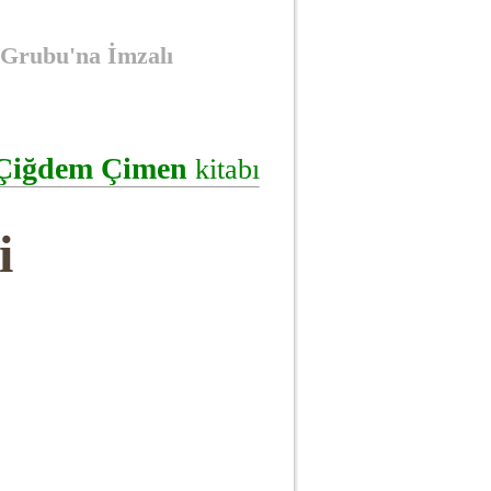
 Grubu'na İmzalı
Çiğdem Çimen
kitabı
i