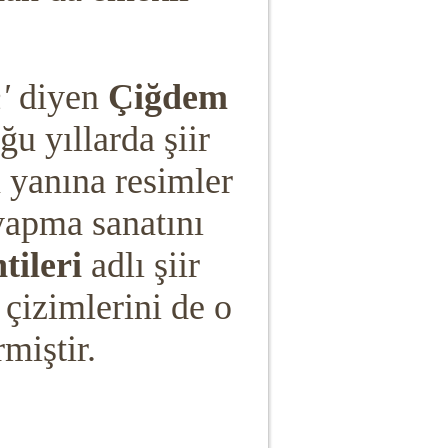
m
'
diyen
Çiğdem
u yıllarda şiir
n yanına resimler
 yapma sanatını
tileri
adlı şiir
 çizimlerini de o
miştir.