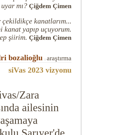
 uyar mı?
Çiğdem Çimen
 çekildikçe kanatlarım...
mi kanat yapıp uçuyorum.
p şiirim.
Çiğdem Çimen
ri bozalioğlu
araştırma
|
siVas 2023 vizyonu
ivas/Zara
nda ailesinin
 yaşamaya
okulu Sarıyer'de