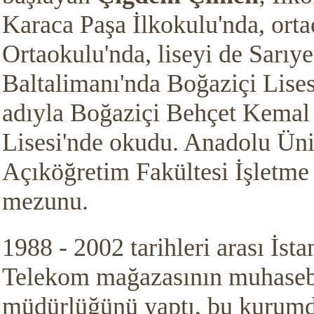
Karaca Paşa İlkokulu'nda, ort
Ortaokulu'nda, liseyi de Sarıye
Baltalimanı'nda Boğaziçi Lises
adıyla Boğaziçi Behçet Kemal
Lisesi'nde okudu. Anadolu Üni
Açıköğretim Fakültesi İşletm
mezunu.
1988 - 2002 tarihleri arası İst
Telekom mağazasının muhaseb
müdürlüğünü yaptı, bu kurumd