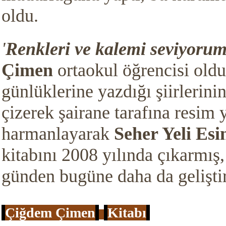
oldu.
'
Renkleri ve kalemi seviyoru
Çimen
ortaokul öğrencisi olduğ
günlüklerine yazdığı şiirlerini
çizerek şairane tarafına resim
harmanlayarak
Seher Yeli Esin
kitabını 2008 yılında çıkarmış,
günden bugüne daha da geliştir
Çiğdem Çimen
Kitabı