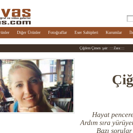
rünler
Diğer Ürünler
Fotoğraflar
Eser Sahipleri
Kurumlar
İl
Çiğdem Çimen :şair: :::::Zara:::::
Çi
H
ayat pencer
Ardım sıra yürüye
Bazı sorular