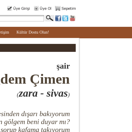
etişim
Kültür Dostu Olun!
şair
ğdem Çimen
zara - sivas
(
)
esinden dışarı bakıyorum
n gölgem beni duyar mı?
 sorup kafama takıyorum