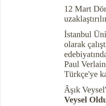
12 Mart Dön
uzaklaştırılı
İstanbul Üni
olarak çalışt
edebiyatında
Paul Verlain
Türkçe'ye k
Âşık Veysel
Veysel Ol