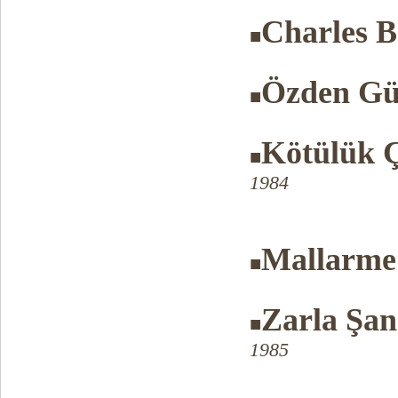
Charles B
■
Özden Gü
■
Kötülük Ç
■
1984
Mallarme
■
Zarla Şa
■
1985