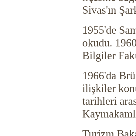
Sivas'ın Şar
1955'de Sam
okudu. 1960 
Bilgiler Fak
1966'da Brük
ilişkiler ko
tarihleri a
Kaymakamlı
Turizm Baka