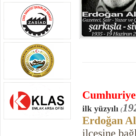
Cumhuriy
e
19
ilk yüzyılı
(
Erdoğan A
ilçesine ba