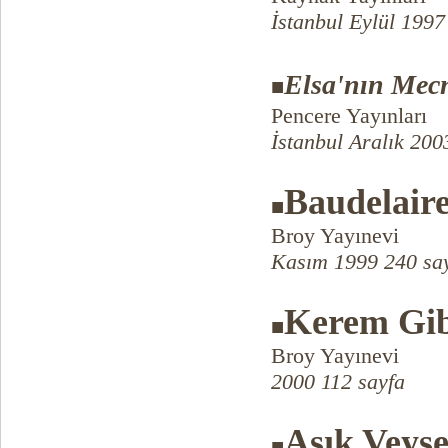
İstanbul Eylül 1997
Elsa'nın Me
■
Pencere Yayınları
İstanbul Aralık 200
Baudelair
■
Broy Yayınevi
Kasım 1999 240 sa
Kerem Gib
■
Broy Yayınevi
2000 112 sayfa
Aşık Veyse
■