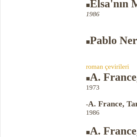
Elsa'nın
■
1986
Pablo Ne
■
roman çevirileri
A. France
■
1973
A. France, Ta
-
1986
A. France
■