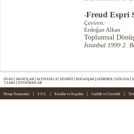
Freud Espri 
-
Çeviren:
Erdoğan Alkan
Toplumsal Dönüş
İstanbul 1999 2. B
SİVAS
AKINCILAR
ALTINYAYLA
DİVRİĞİ
DOĞANŞAR
GEMEREK
GÖLOVA
ZARA
FOTOĞRAFLAR
|
|
|
|
Hesap Numaraları
S.S.S.
Kurallar ve Koşullar
Gizlilik ve Güvenlik
Tes