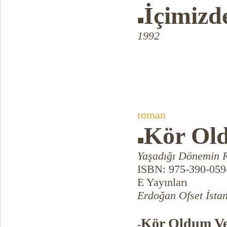
İçimizd
■
1992
roman
Kör Ol
■
Yaşadığı Dönemin 
ISBN: 975-390-059
E Yayınları
Erdoğan Ofset İstan
Kör Oldum Ve
-