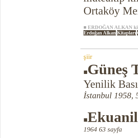
Ortaköy Meza
■
ERDOĞAN ALKAN
ki
Erdoğan Alkan
Kitapları
şiir
Güneş T
■
Yenilik Bas
İstanbul 1958, 
Ekuanil
■
1964 63 sayfa