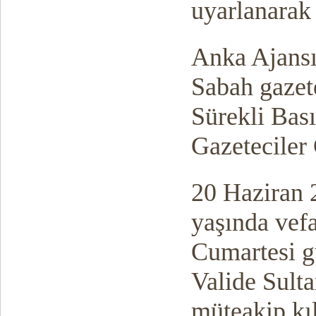
uyarlanarak
Anka Ajansı
Sabah gazet
Sürekli Bas
Gazeteciler
20 Haziran 
yaşında vef
Cumartesi 
Valide Sult
müteakip kı