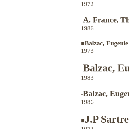
1972
A. France, T
-
1986
■Balzac, Eugenie
1973
Balzac, E
-
1983
Balzac, Euge
-
1986
J.P Sartre
■
1973