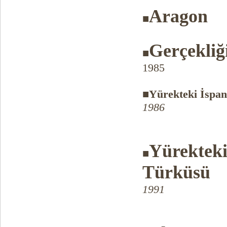
Aragon
■
Gerçekliğ
■
1985
■Yürekteki İspa
1986
Yürektek
■
Türküsü
1991