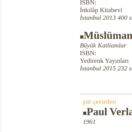
ISBN:
İnkılâp Kitabevi
İstanbul 2013 400 s
Müslüman
■
Büyük Katliamlar
ISBN:
Yedirenk Yayınları
İstanbul 2015 232 
şiir çevirileri
Paul Verl
■
1961