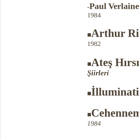
Paul Verlaine
-
1984
Arthur Ri
■
1982
Ateş Hırsı
■
Şiirleri
İlluminat
■
Cehennemd
■
1984