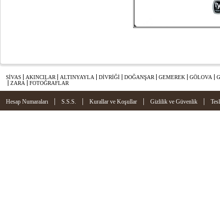
SİVAS
AKINCILAR
ALTINYAYLA
DİVRİĞİ
DOĞANŞAR
GEMEREK
GÖLOVA
ZARA
FOTOĞRAFLAR
|
|
|
|
Hesap Numaraları
S.S.S.
Kurallar ve Koşullar
Gizlilik ve Güvenlik
Tes