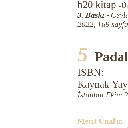
h20 kitap
-Ü
3. Baskı
- Ceyl
2022, 169 sayf
5
Pada
ISBN:
Kaynak Yayı
İstanbul Ekim 2
Mecit Ünal
'ın