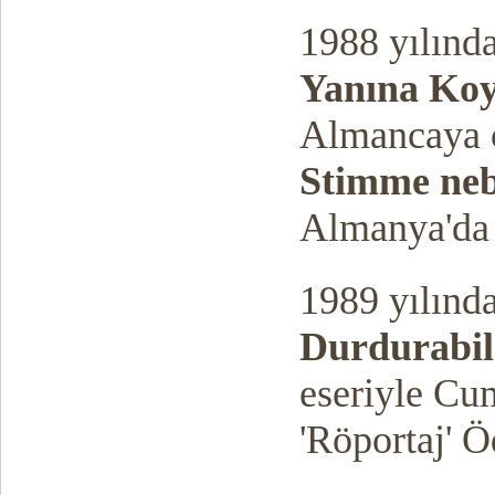
1988 yılınd
Yanına Ko
Almancaya ç
Stimme ne
Almanya'da 
1989 yılınd
Durdurabi
eseriyle Cu
'Röportaj' Ö