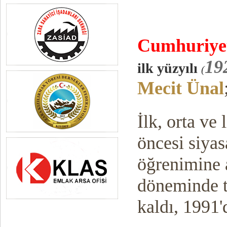
Cumhuriy
e
19
ilk yüzyılı
(
Mecit Ünal
İlk, orta ve
öncesi siyas
öğrenimine 
döneminde tu
kaldı, 1991'