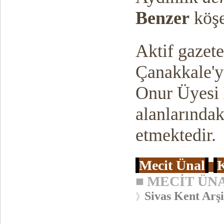
Benzer
köşe
Aktif gazete
Çanakkale'
Onur Üyesi
alanlarında
etmektedir.
Mecit Ünal
K
■
MECİT ÜN
Sivas Kent Arşi
》