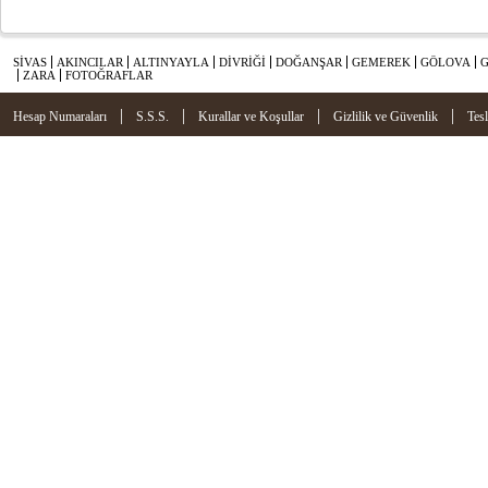
SİVAS
AKINCILAR
ALTINYAYLA
DİVRİĞİ
DOĞANŞAR
GEMEREK
GÖLOVA
ZARA
FOTOĞRAFLAR
|
|
|
|
Hesap Numaraları
S.S.S.
Kurallar ve Koşullar
Gizlilik ve Güvenlik
Tes