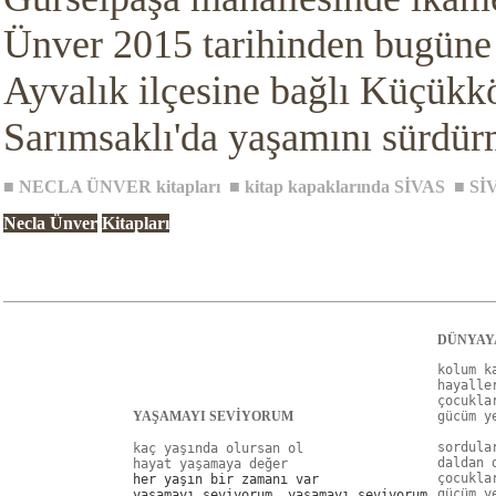
Ünver 2015 tarihinden bugün
Ayvalık ilçesine bağlı Küçükk
Sarımsaklı'da yaşamını sürdür
■
NECLA ÜNVER
kitapları
■
kitap kapaklarında SİVAS
■
SİV
Necla Ünver
Kitapları
DÜNYAYA
kolum k
hayalle
çocukla
YAŞAMAYI SEVİYORUM
gücüm y
sordula
kaç yaşında olursan ol

daldan 
çocukla
her yaşın bir zamanı var

gücüm y
yaşamayı seviyorum, yaşamayı seviyorum
