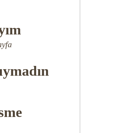
ayım
ayfa
uymadın
Esme