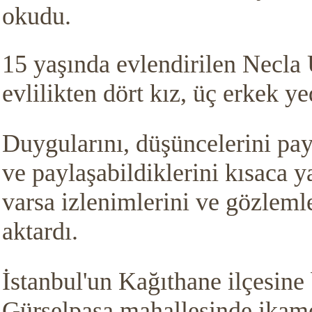
okudu.
15 yaşında evlendirilen Necla 
evlilikten dört kız, üç erkek y
Duygularını, düşüncelerini pa
ve paylaşabildiklerini kısaca 
varsa izlenimlerini ve gözlemler
aktardı.
İstanbul'un Kağıthane ilçesine 
Gürselpaşa mahallesinde ikam