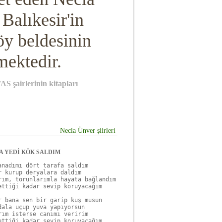
e
Balıkesir'in
öy beldesinin
mektedir.
AS şairlerinin kitapları
Necla Ünver şiirleri
 YEDİ KÖK SALDIM
anadımı dört tarafa saldım

r kurup deryalara daldım

rım, torunlarımla hayata bağlandım

ettiği kadar sevip koruyacağım

r bana sen bir garip kuş musun

dala uçup yuva yapıyorsun

rım isterse canımı veririm

ettiği kadar sevip koruyacağım
