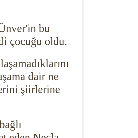
Ünver'in bu
edi çocuğu oldu.
ylaşamadıklarını
yaşama dair ne
ini şiirlerine
bağlı
et eden Necla