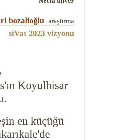
Necla ünver
ri bozalioğlu
araştırma
|
siVas 2023 vizyonu
n
s'ın Koyulhisar
u.
eşin en küçüğü
karıkale'de