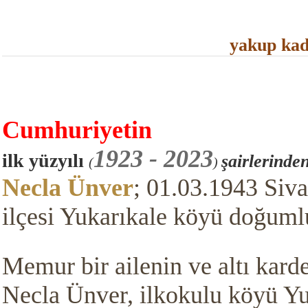
yakup kad
Cumhuriy
etin
1923 - 2023
ilk yüzyılı
şairlerinde
(
)
Necla Ünver
;
01.03.1943 Siva
ilçesi Yukarıkale köyü doğuml
Memur bir ailenin ve altı kard
Necla Ünver, ilkokulu köyü Yu