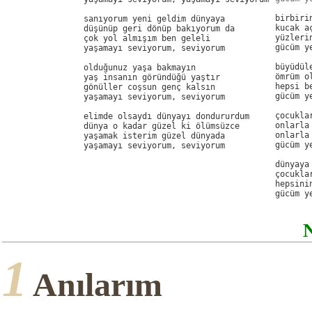
birbiri
sanıyorum yeni geldim dünyaya

kucak a
düşünüp geri dönüp bakıyorum da

yüzleri
çok yol almışım ben geleli

gücüm y
yaşamayı seviyorum, seviyorum

büyüdül
olduğunuz yaşa bakmayın

ömrüm o
yaş insanın göründüğü yaştır

hepsi b
gönüller coşsun genç kalsın

gücüm y
yaşamayı seviyorum, seviyorum

çocukla
elimde olsaydı dünyayı dondururdum

onlarla
dünya o kadar güzel ki ölümsüzce

onlarla
yaşamak isterim güzel dünyada

gücüm y
dünyaya
çocukla
hepsini
gücüm y
1
Anılarım