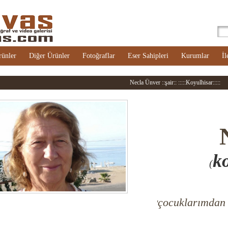
rünler
Diğer Ürünler
Fotoğraflar
Eser Sahipleri
Kurumlar
İl
Necla Ünver ::şair:: :::::Koyulhisar:::::
ko
(
çocuklarımdan 
'