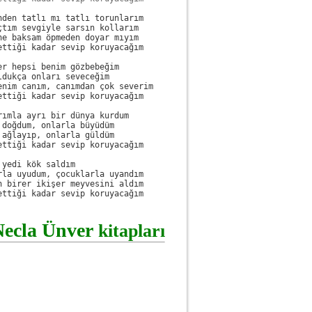
nden tatlı mı tatlı torunlarım

çtım sevgiyle sarsın kollarım

ne baksam öpmeden doyar mıyım

ettiği kadar sevip koruyacağım

er hepsi benim gözbebeğim

ldukça onları seveceğim

enim canım, canımdan çok severim

ettiği kadar sevip koruyacağım

rımla ayrı bir dünya kurdum

 doğdum, onlarla büyüdüm

 ağlayıp, onlarla güldüm

ettiği kadar sevip koruyacağım

 yedi kök saldım

rla uyudum, çocuklarla uyandım

n birer ikişer meyvesini aldım

ettiği kadar sevip koruyacağım
Necla Ünver
kitapları