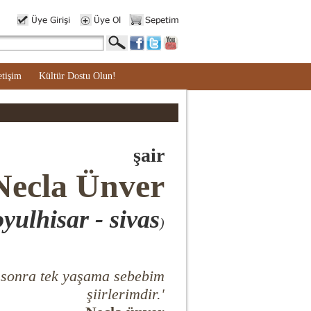
etişim
Kültür Dostu Olun!
şair
Necla Ünver
yulhisar - sivas
)
sonra tek yaşama sebebim
şiirlerimdir.'