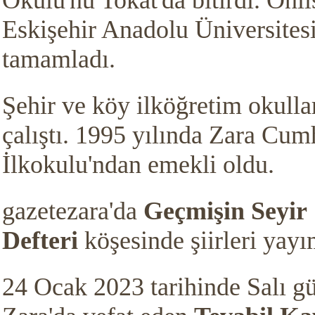
Okulu'nu Tokat'da bitirdi. Önli
Eskişehir Anadolu Üniversitesi
tamamladı.
Şehir ve köy ilköğretim okulla
çalıştı. 1995 yılında Zara Cum
İlkokulu'ndan emekli oldu.
gazetezara'da
Geçmişin Seyir
Defteri
köşesinde şiirleri yayı
24 Ocak 2023 tarihinde Salı g