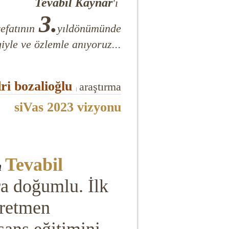
Tevabil Kaynar
'ı
3.
efatının
yıldönümünde
iyle ve özlemle anıyoruz...
ri bozalioğlu
araştırma
|
siVas 2023 vizyonu
Tevabil
n
ra doğumlu. İlk
ğretmen