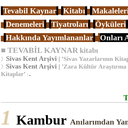
Tevabil Kaynar
Kitabı
Makaleler
Denemeleri
Tiyatroları
Öyküleri
Hakkında Yayımlananlar
Onları 
■
TEVABİL KAYNAR
kitabı
Sivas Kent Arşivi
| '
Sivas Yazarlarının Kita
》
Sivas Kent Arşivi
| '
Zara Kültür Araştırma
》
Kitaplar
'
.
《
T
1
Kambur
Anılarımdan Yan