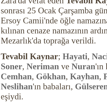
Zara'da vefat eden
Tevabil Ka
sonrası 25 Ocak Çarşamba gü
Ersoy
Camii'nde öğle namazın
kılınan cenaze namazının ardı
Mezarlık'da toprağa verildi.
Tevabil
Kaynar
;
Hayati
,
Nac
Soner
,
Neriman
ve
Nuran
'ın
Cemhan
,
Gökhan
,
Kayhan
,
Neslihan
'ın babaları,
Gülsere
eşiydi.