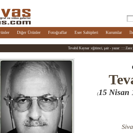
rünler
Diğer Ürünler
Fotoğraflar
Eser Sahipleri
Kurumlar
İl
Tevabil Kaynar :eğitimci, şair - yazar: :::::Zara::
Tev
15 Nisan
(
Siva