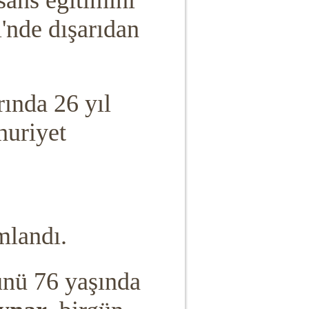
sans eğitimini
'nde dışarıdan
rında 26 yıl
huriyet
mlandı.
ünü 76 yaşında