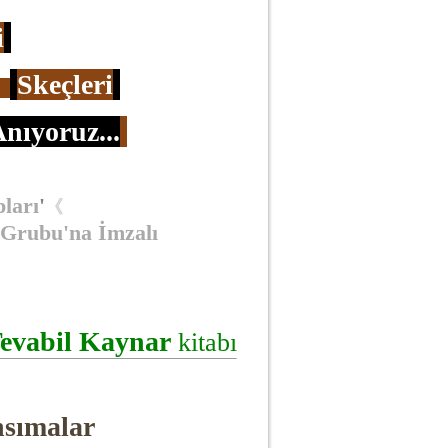
i
Skeçleri
Anıyoruz
...
pları
'
《
 Grubu'na İmzalı
evabil Kaynar
kitabı
sımalar