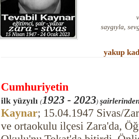
v
saygıyla, sevg
yakup kad
Cumhuriy
etin
1923 - 2023
ilk yüzyılı
şairlerinde
(
)
Kaynar
; 15.04.1947 Sivas/Za
ve ortaokulu ilçesi Zara'da, Ö