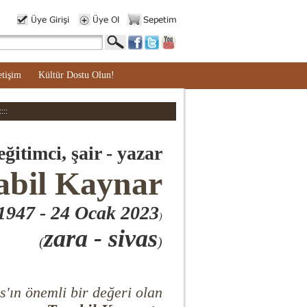
etişim
Kültür Dostu Olun!
:::
eğitimci, şair - yazar
abil Kaynar
 1947
- 24 Ocak 2023
)
zara - sivas
(
)
s'ın önemli bir değeri olan