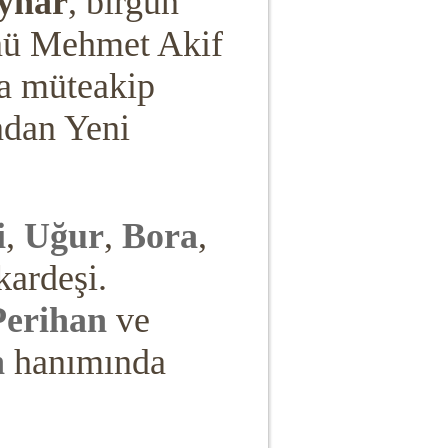
ynar
, birgün
nü Mehmet Akif
a müteakip
ndan Yeni
i
,
Uğur
,
Bora
,
 kardeşi.
Perihan
ve
n
hanımında