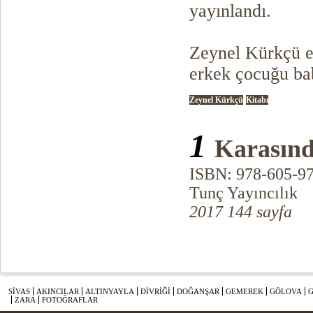
yayınlandı.
Zeynel Kürkçü e
erkek çocuğu bab
Zeynel Kürkçü
Kitabı
1
Karasınd
ISBN: 978-605-9
Tunç Yayıncılık
2017 144 sayfa
SİVAS
AKINCILAR
ALTINYAYLA
DİVRİĞİ
DOĞANŞAR
GEMEREK
GÖLOVA
ZARA
FOTOĞRAFLAR