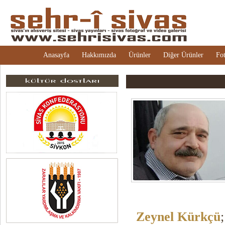
Anasayfa
Hakkımızda
Ürünler
Diğer Ürünler
Fot
Zeynel Kürkçü
;