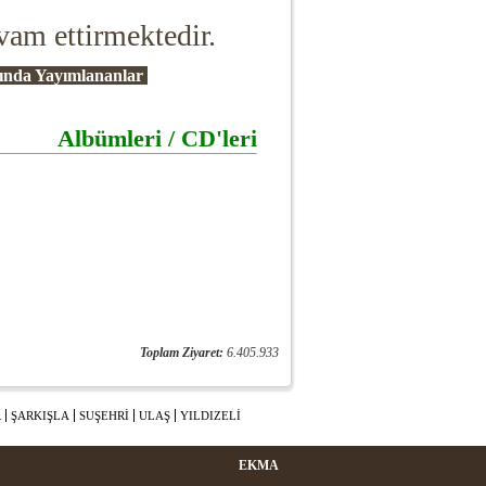
vam ettirmektedir.
ında
Yayımlananlar
Albümleri / CD'leri
Toplam Ziyaret:
6.405.933
R
ŞARKIŞLA
SUŞEHRİ
ULAŞ
YILDIZELİ
EKMA