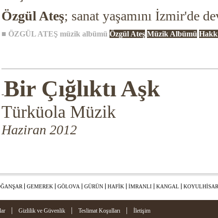
Özgül Ateş
; sanat yaşamını İzmir'de de
■
ÖZGÜL ATEŞ
müzik albümü
Özgül Ateş
Müzik Albümü
Hakk
Bir Çığlıktı Aşk
-
Türküola Müzik
Haziran 2012
ĞANŞAR
GEMEREK
GÖLOVA
GÜRÜN
HAFİK
İMRANLI
KANGAL
KOYULHİSA
|
|
|
lar
Gizlilik ve Güvenlik
Teslimat Koşulları
İletişim