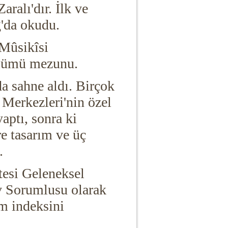
ralı'dır. İlk ve
ğ'da okudu.
 Mûsikîsi
ölümü mezunu.
da sahne aldı. Birçok
 Merkezleri'nin özel
aptı, s
onra ki
re tasarım ve üç
.
tesi Geleneksel
 Sorumlusu olarak
üm indeksini