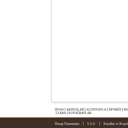
SİVAS
AKINCILAR
ALTINYAYLA
DİVRİĞİ
DO
ZARA
FOTOĞRAFLAR
|
|
Hesap Numaraları
S.S.S.
Kurallar ve Koşul