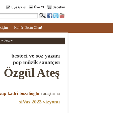
etişim
Kültür Dostu Olun!
:::Zara:::::
besteci ve söz yazarı
pop müzik sanatçısı
Özgül Ateş
kup kadri bozalioğlu
araştırma
|
siVas 2023 vizyonu