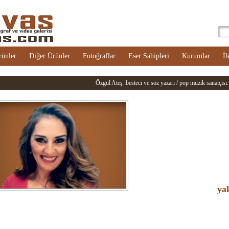
rünler
Diğer Ürünler
Fotoğraflar
Eser Sahipleri
Kurumlar
İl
Özgül Ateş :besteci ve söz yazarı / pop müzik sanatçısı: ::
ya