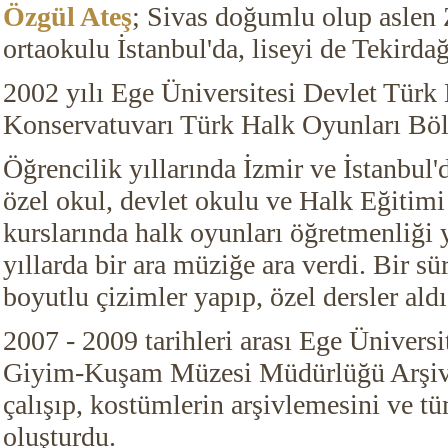
Özgül Ateş
; Sivas doğumlu olup aslen Za
ortaokulu İstanbul'da, liseyi de Tekirda
2002 yılı Ege Üniversitesi Devlet Türk
Konservatuvarı Türk Halk Oyunları B
Öğrencilik yıllarında İzmir ve İstanbul'
özel okul, devlet okulu ve Halk Eğitimi
kurslarında halk oyunları öğretmenliği y
yıllarda bir ara müziğe ara verdi. Bir sü
boyutlu çizimler yapıp, özel dersler aldı
2007 - 2009 tarihleri
arası Ege Üniversi
Giyim-Kuşam Müzesi Müdürlüğü Arşiv
çalışıp, kostümlerin arşivlemesini ve t
oluşturdu.