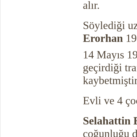
alır.
Söylediği u
Erorhan
197
14 Mayıs 19
geçirdiği tr
kaybetmiştir
Evli ve 4 ço
Selahattin
çoğunluğu d