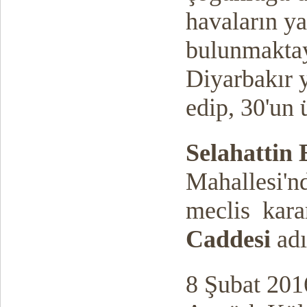
havaların y
bulunmaktayd
Diyarbakır y
edip, 30'un 
Selahattin
Mahallesi'nd
meclis kara
Caddesi
adı
8 Şubat 2016