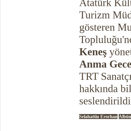
Atatürk Kült
Turizm Müdü
gösteren M
Topluluğu'n
Keneş
yöne
Anma Gece
TRT Sanatç
hakkında bil
seslendirildi
Selahattin Erorhan
Albüm