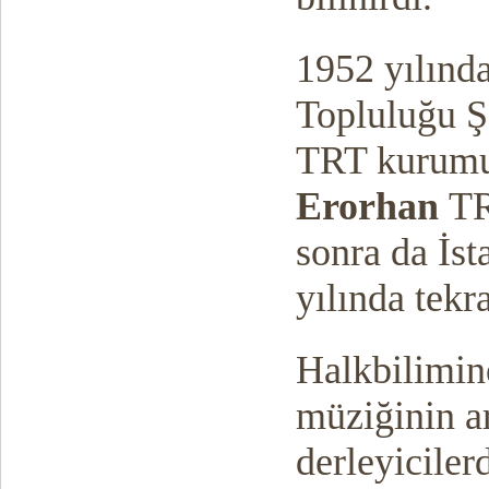
1952 yılınd
Topluluğu Ş
TRT kurumu
Erorhan
TRT
sonra da İs
yılında tek
Halkbilimin
müziğinin a
derleyicile