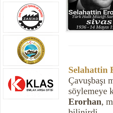
Selahattin
Çavuşbaşı m
söylemeye k
Erorhan
, m
bilinirdi.