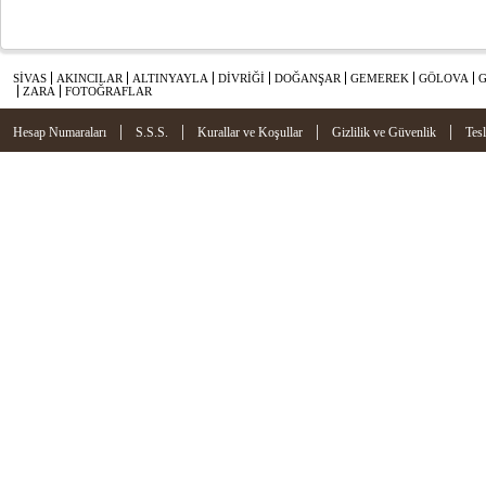
SİVAS
AKINCILAR
ALTINYAYLA
DİVRİĞİ
DOĞANŞAR
GEMEREK
GÖLOVA
ZARA
FOTOĞRAFLAR
|
|
|
|
Hesap Numaraları
S.S.S.
Kurallar ve Koşullar
Gizlilik ve Güvenlik
Tes