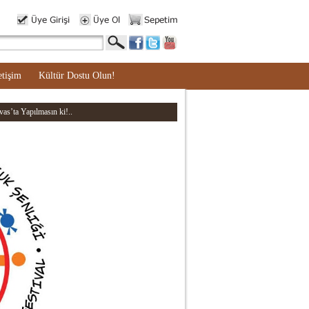
etişim
Kültür Dostu Olun!
as’ta Yapılmasın ki!..