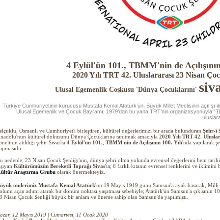
4 Eylül'ün 101., TBMM'nin de Açılışının
2020 Yılı TRT 42. Uluslararası 23 Nisan Çoc
siv
Ulusal Egemenlik Coşkusu
'Dünya Çocuklarını'
Türkiye Cumhuriyetinin kurucusu Mustafa Kemal Atatürk’ün, Büyük Millet Meclisinin açılışı i
Ulusal Egemenlik ve Çocuk Bayramı, 1979’dan bu yana TRT’nin organizasyonuyla “TRT
uluslar
elçuklu, Osmanlı ve Cumhuriyet'i birleştiren, kültürel değerlerimizi bir arada bulunduran
Şehr-î 
nadolu'nun kültürel dokusunu Dünya Çocuklarına tanıtmak amacıyla
2020 Yılı TRT 42. Uluslar
emelinin atıldığı şehir Sivas'ta
4 Eylül'ün 101.
,
TBMM'nin de Açılışının 100. Yılı
'nda
yapılarak şe
apmasıdır.
u nedenle; 23 Nisan Çocuk Şenliği'nin, dünya şehri olma yolunda evrensel değerlerini hem tarih
aşıyan
Kültürümüzün Bereketli Toprağı Sivas
'ta; 6 farklı kıtanın evrensel renklerini ve iklimi
ültür Araştırma Grubu
olarak önermekteyiz.
üyük önderimiz Mustafa Kemal Atatürk
'ün 19 Mayıs 1919 günü Samsun'a ayak basarak, Milli 
olunu açan adımı atarak bir dönüm noktası yaşatması sebebiyle; Atatürk'ün Samsun'a çıkışının 10
3 Nisan Çocuk Şenliği büyük bir anlam ve öneme sahip olan Samsun'da yapılmıştı.
azar, 12 Mayıs 2019 | Cumartesi, 11 Ocak 2020