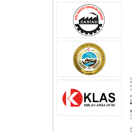
S
A
t
y
B
t
K
B
y
2
P