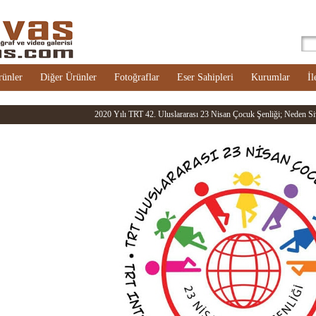
rünler
Diğer Ürünler
Fotoğraflar
Eser Sahipleri
Kurumlar
İl
2020 Yılı TRT 42. Uluslararası 23 Nisan Çocuk Şenliği; Neden Siv