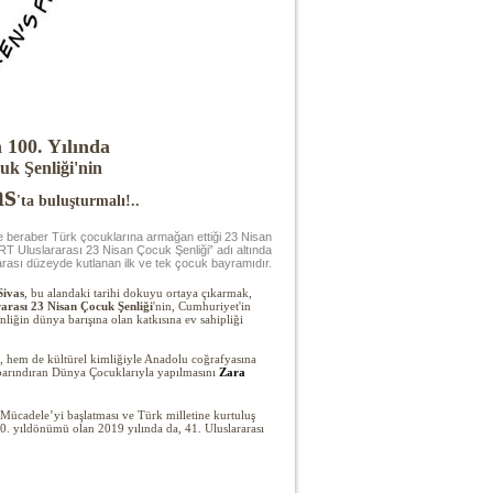
 100. Yılında
uk Şenliği'nin
as
'ta buluşturmalı!..
le beraber Türk çocuklarına armağan ettiği 23 Nisan
 Uluslararası 23 Nisan Çocuk Şenliği” adı altında
arası düzeyde kutlanan ilk ve tek çocuk bayramıdır.
Sivas
, bu alandaki tarihi dokuyu ortaya çıkarmak,
arası 23 Nisan Çocuk Şenliği
'nin, Cumhuriyet'in
nliğin dünya barışına olan katkısına ev sahipliği
i, hem de kültürel kimliğiyle Anadolu coğrafyasına
ni barındıran Dünya Çocuklarıyla yapılmasını
Zara
Mücadele’yi başlatması ve Türk milletine kurtuluş
0. yıldönümü olan 2019 yılında da, 41. Uluslararası