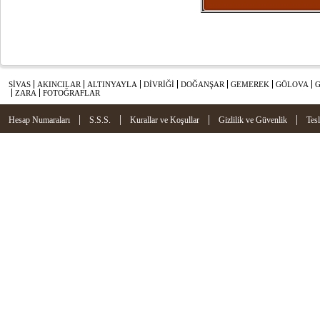
SİVAS
AKINCILAR
ALTINYAYLA
DİVRİĞİ
DOĞANŞAR
GEMEREK
GÖLOVA
ZARA
FOTOĞRAFLAR
|
|
|
|
Hesap Numaraları
S.S.S.
Kurallar ve Koşullar
Gizlilik ve Güvenlik
Tes