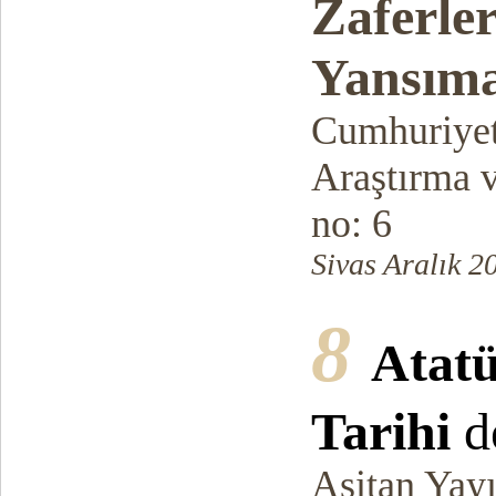
Zaferler
Yansıma
Cumhuriyet 
Araştırma 
no: 6
Sivas Aralık 2
8
Atatü
Tarihi
d
Asitan Yayı