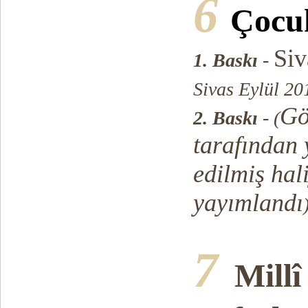
6
Çocu
Siv
1. Baskı
-
Sivas Eylül 20
Gö
2. Baskı
-
(
tarafından 
edilmiş hal
yayımlandı
7
Millî 