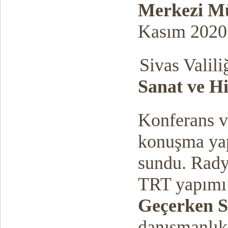
Merkezi M
Kasım 2020 
Sivas Valili
Sanat ve H
Konferans v
konuşma yap
sundu. Rady
TRT yapım
Geçerken S
danışmanlık