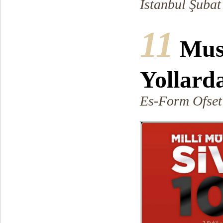
İstanbul Şubat
11
Mus
Yollard
Es-Form Ofset