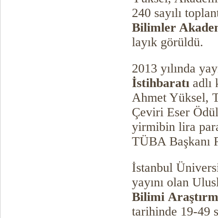
240 sayılı topla
Bilimler Akadem
layık görüldü.
2013 yılında ya
İstihbaratı
adlı 
Ahmet Yüksel, T
Çeviri Eser Ödüll
yirmibin lira pa
TÜBA Başkanı Pr
İstanbul Ünivers
yayını olan Ulu
Bilimi
Araştırm
tarihinde 19-49 