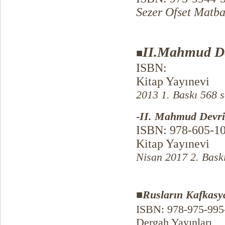
Sezer Ofset Matba
I
I
.
Mahmud De
■
ISBN:
Kitap Yayınevi
2013 1. Baskı 568 s
-
II. Mahmud Devr
ISBN: 978-605-10
Kitap Yayınevi
Nisan 2017 2. Bask
■
Rusların Kafkasya'
ISBN: 978-975-995
Dergah Yayınları