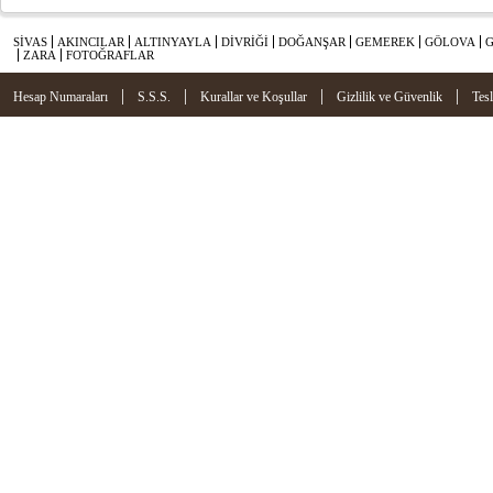
SİVAS
AKINCILAR
ALTINYAYLA
DİVRİĞİ
DOĞANŞAR
GEMEREK
GÖLOVA
ZARA
FOTOĞRAFLAR
|
|
|
|
Hesap Numaraları
S.S.S.
Kurallar ve Koşullar
Gizlilik ve Güvenlik
Tes