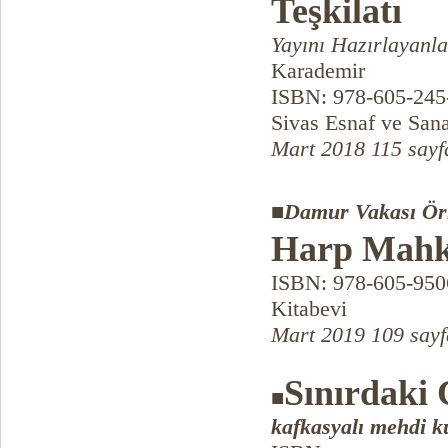
Teşkilatı
Yayını Hazırlayanla
Karademir
ISBN: 978-605-245
Sivas Esnaf ve Sanat
Mart 2018 115 sayf
■
Damur Vakası Ör
Harp Mahk
ISBN: 978-605-950
Kitabevi
Mart 2019 109 say
Sınırdaki 
■
kafkasyalı mehdi k