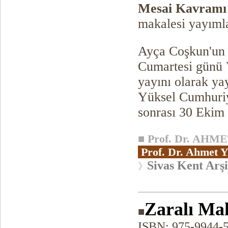
Mesai Kavramı
makalesi yayıml
Ayça Coşkun'un s
Cumartesi günü 
yayını olarak y
Yüksel Cumhuriy
sonrası 30 Ekim 
■
Prof. Dr. AHM
Prof. Dr. Ahmet Y
Sivas Kent Arşi
》
Zaralı Ma
■
ISBN: 975-9944-