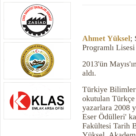
Ahmet Yüksel
;
Programlı Lises
2013'ün Mayıs'ın
aldı.
Türkiye Bilimle
okutulan Türkçe 
yazarlara 2008 yı
Eser Ödülleri' k
Fakültesi Tarih
Yüksel, Akademi