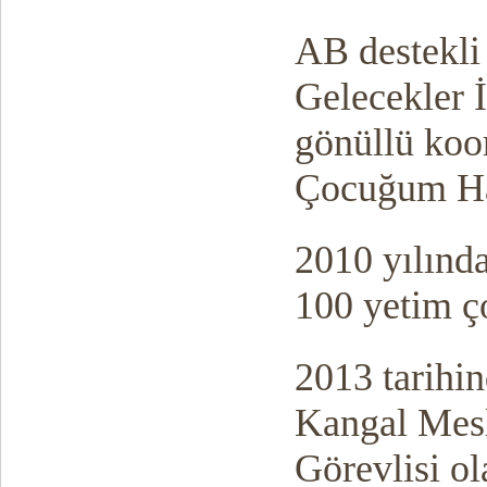
AB destekli
Gelecekler 
gönüllü koo
Çocuğum Hak
2010 yılınd
100 yetim ço
2013 tarihi
Kangal Mes
Görevlisi ola