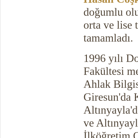
doğumlu olup
orta ve lise 
tamamladı.
1996 yılı Do
Fakültesi m
Ahlak Bilgi
Giresun'da 
Altınyayla'
ve Altınyayl
İlköğretim 