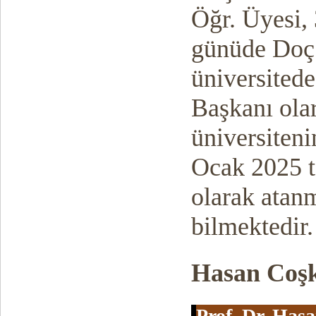
Öğr. Üyesi,
günüde Doç.
üniversitede
Başkanı olar
üniversiteni
Ocak 2025 t
olarak atanm
bilmektedir.
Hasan Coş
Prof. Dr. Has