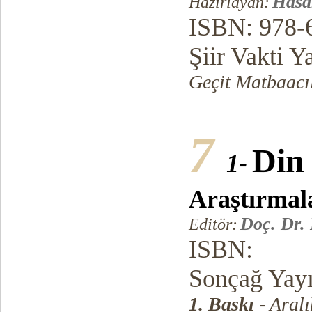
Hasa
Hazırlayan:
ISBN: 978-
Şiir Vakti Y
Geçit Matbaacıl
7
Din
1-
Araştırmal
Doç. Dr.
Editör:
ISBN:
Sonçağ Yayı
1. Baskı
- Aral