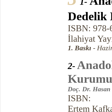
Anad
1-
Dedelik
ISBN: 978-
İlahiyat Yay
1. Baskı
- Hazi
Anadol
2-
Kurum
Doç. Dr. Hasan
ISBN:
Ertem Kafka