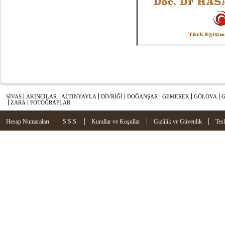
SİVAS
AKINCILAR
ALTINYAYLA
DİVRİĞİ
DOĞANŞAR
GEMEREK
GÖLOVA
ZARA
FOTOĞRAFLAR
|
|
|
|
Hesap Numaraları
S.S.S.
Kurallar ve Koşullar
Gizlilik ve Güvenlik
Tes