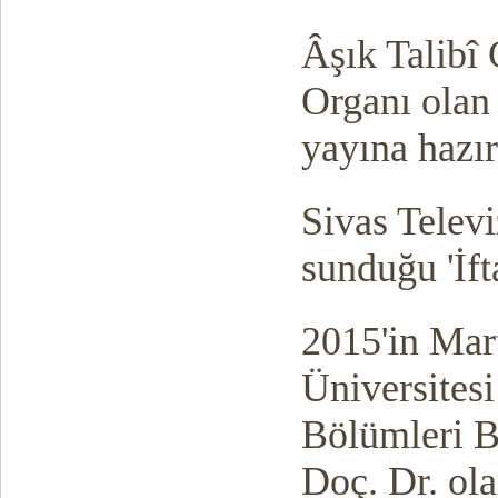
Âşık Talibî
Organı ola
yayına hazırl
Sivas Telev
sunduğu 'İft
2015'in Mar
Üniversitesi
Bölümleri B
Doç. Dr. ola