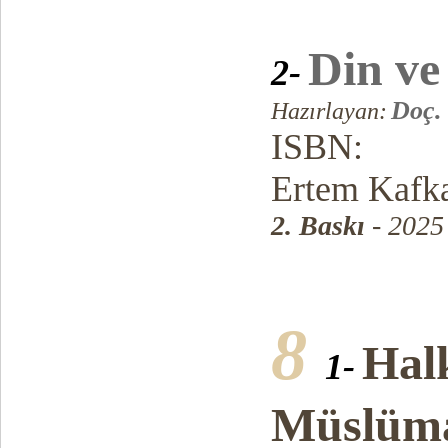
Din v
2-
Doç.
Hazırlayan:
ISBN:
Ertem Kafka
2. Baskı
- 2025
8
Hal
1-
Müslüma