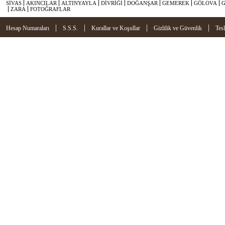
SİVAS
AKINCILAR
ALTINYAYLA
DİVRİĞİ
DOĞANŞAR
GEMEREK
GÖLOVA
ZARA
FOTOĞRAFLAR
|
|
|
|
Hesap Numaraları
S.S.S.
Kurallar ve Koşullar
Gizlilik ve Güvenlik
Tes