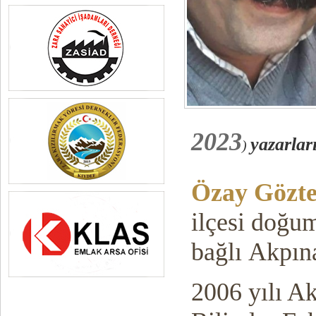
2023
yazarlar
)
Özay Gözt
ilçesi doğu
bağlı
Akpın
2006 yılı Ak