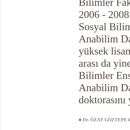
Bilimler Fa
2006 - 2008 
Sosyal Bili
Anabilim Da
yükse
k
lisan
arası da yin
Bilimler En
Anabilim Da
doktorasını 
■
Dr. ÖZAY GÖZTEPE