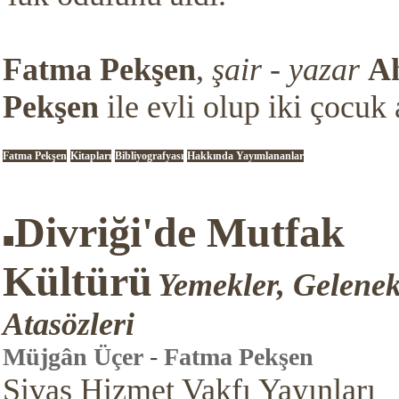
Fatma Pekşen
,
şair - yazar
A
Pekşen
ile evli olup iki çocuk 
Fatma Pekşen
Kitapları
Bibliyografyası
Hakkında Yayımlananlar
Divriği'de Mutfak
■
Kültürü
Yemekler, Gelenekl
Atasözleri
Müjgân Üçer
-
Fatma Pekşen
Sivas Hizmet Vakfı Yayınları