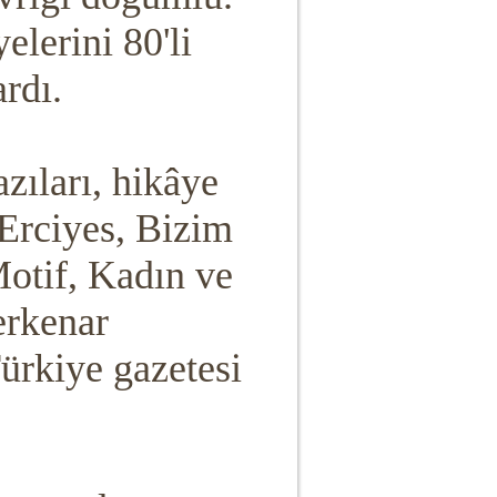
elerini 80'li
rdı.
zıları, hikâye
 Erciyes, Bizim
otif, Kadın ve
erkenar
Türkiye gazetesi