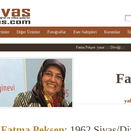
rünler
Diğer Ürünler
Fotoğraflar
Eser Sahipleri
Kurumlar
İl
Fatma Pekşen :yazar: :::::Divriği:::::
Fa
ya
Fatma Pekşen
; 1962 Sivas/Di