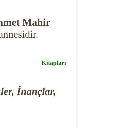
hmet Mahir
annesidir.
Kitapları
er, İnançlar,