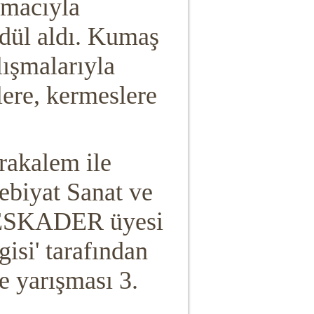
amacıyla
dül aldı.
Kumaş
ışmalarıyla
lere, kermeslere
arakalem ile
ebiyat Sanat ve
i ESKADER üyesi
gisi' tarafından
 yarışması 3.