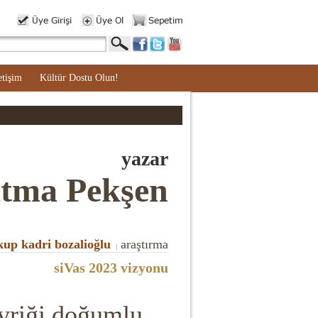
etişim
Kültür Dostu Olun!
yazar
tma Pekşen
kup kadri bozalioğlu
araştırma
|
siVas 2023 vizyonu
vriği doğumlu.