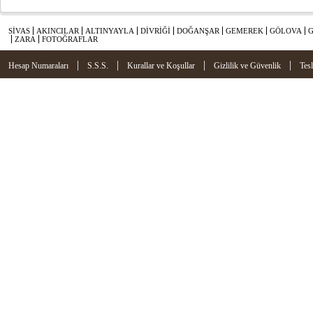
SİVAS
AKINCILAR
ALTINYAYLA
DİVRİĞİ
DOĞANŞAR
GEMEREK
GÖLOVA
ZARA
FOTOĞRAFLAR
|
|
|
|
Hesap Numaraları
S.S.S.
Kurallar ve Koşullar
Gizlilik ve Güvenlik
Tes