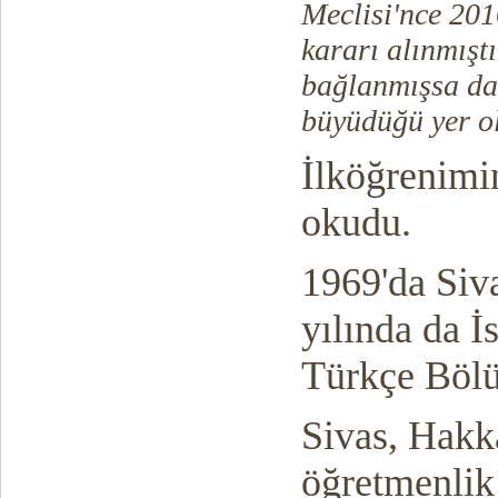
Meclisi'nce 201
kararı alınmıştı
bağlanmışsa da
büyüdüğü yer ola
İlköğrenimi
okudu.
1969'da Siv
yılında da İ
Türkçe Böl
Sivas, Hakka
öğretmenlik 