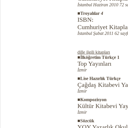
İstanbul Haziran 2010 72 s
■Troyalılar
4
ISBN:
Cumhuriyet Kitapla
İstanbul Şubat 2011 62 sayf
dille ilgili kitapları
■İlköğretim Türkçe 1
Top Yayınları
İzmir
■Lise Hazırlık Türkçe
Çağdaş Kitabevi Ya
İzmir
■Kompozisyon
Kültür Kitabevi Yay
İzmir
■Sözcük
YOY Yazarlık Okulu