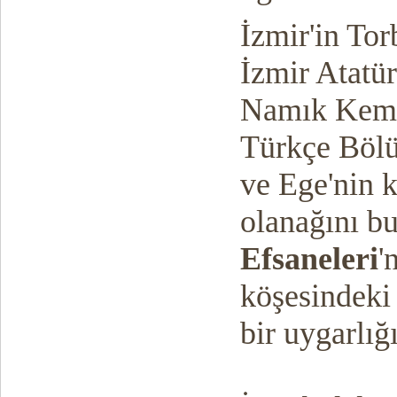
İzmir'in Tor
İzmir Atatür
Namık Kemal
Türkçe Bölü
ve Ege'nin 
olanağını bu
Efsaneleri
'
köşesindeki
bir uygarlığı