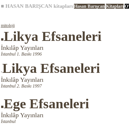
■
HASAN BARIŞCAN
kitapları
Hasan Barışcan
Kitapları
O'
mitoloji
Likya Efsaneleri
■
İnkılâp Yayınları
İstanbul 1. Baskı 1996
Likya Efsaneleri
-
İnkılâp Yayınları
İstanbul 2. Baskı 1997
Ege Efsaneleri
■
İnkılâp Yayınları
İstanbul