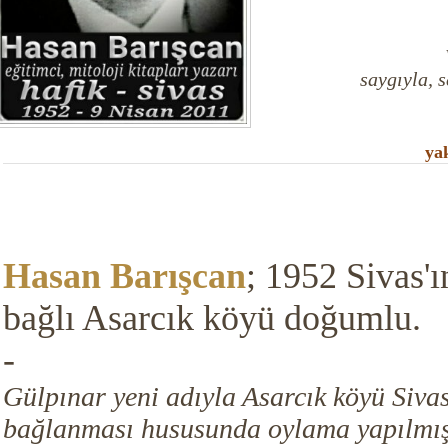
saygıyla, s
ya
Hasan Barışcan
;
1952 Sivas'ın
bağlı Asarcık köyü doğumlu.
-
Gülpınar yeni adıyla Asarcık köyü Siva
bağlanması hususunda oylama yapılmış,