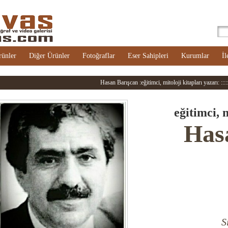
rünler
Diğer Ürünler
Fotoğraflar
Eser Sahipleri
Kurumlar
İl
Hasan Barışcan :eğitimci, mitoloji kitapları yazarı: :::::
eğitimci, 
Has
S