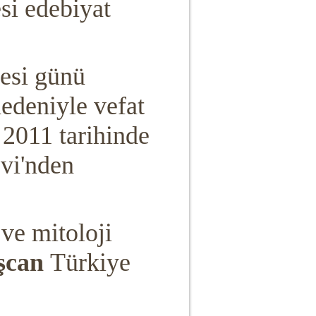
si edebiyat
esi günü
nedeniyle vefat
2011 tarihinde
vi'nden
 ve mitoloji
şcan
Türkiye