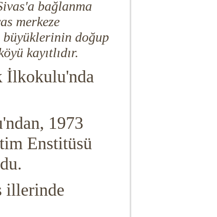
 Sivas'a bağlanma
vas merkeze
 büyüklerinin doğup
öyü kayıtlıdır.
 İlkokulu'nda
'ndan, 1973
itim Enstitüsü
du.
 illerinde