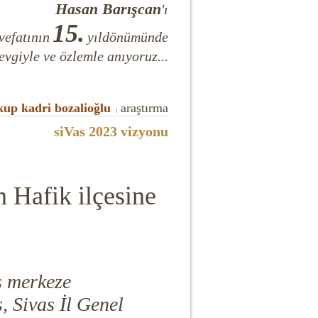
Hasan Barışcan
'ı
15.
vefatının
yıldönümünde
evgiyle ve özlemle anıyoruz...
kup kadri bozalioğlu
araştırma
|
siVas 2023
vizyonu
 Hafik ilçesine
s merkeze
 Sivas İl Genel