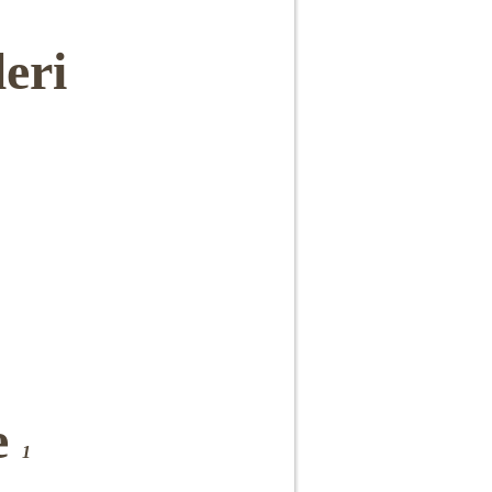
eri
e
1