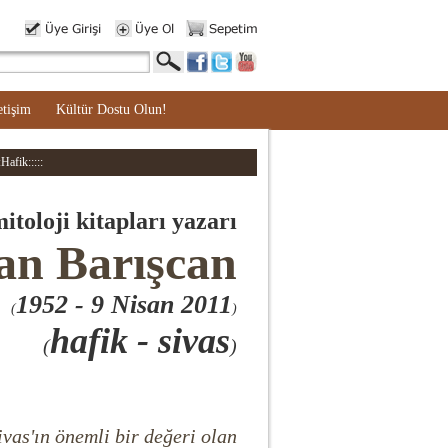
etişim
Kültür Dostu Olun!
Hafik:::::
mitoloji kitapları yazarı
an Barışcan
1952
- 9 Nisan 2011
(
)
hafik - sivas
(
)
ivas'ın önemli bir değeri olan