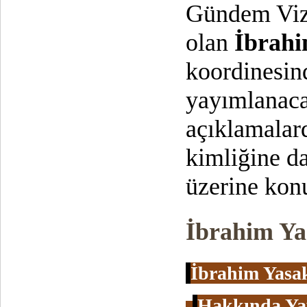
Gündem Viz
olan
İbrahi
koordinesin
yayımlanaca
açıklamalard
kimliğine da
üzerine kon
İbrahim Ya
İbrahim Yasa
Hakkında Ya