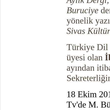
Aylık Dergi
Buruciye
de
yönelik yazı
Sivas Kültü
Türkiye Dil
üyesi olan
İ
ayından iti
Sekreterliği
18 Ekim 201
Tv'de M. Bü