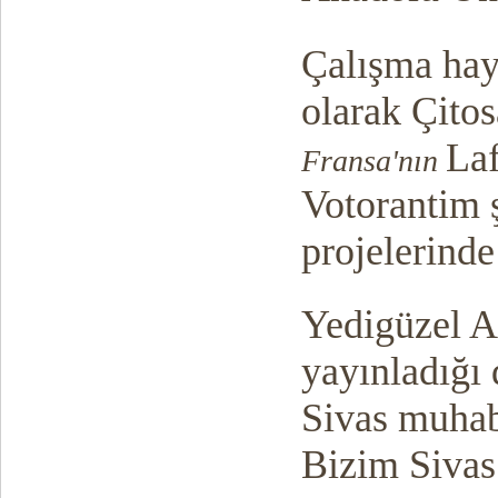
Çalışma hay
olarak Çitos
La
Fransa'nın
Votorantim ş
projelerinde 
Yedigüzel A
yayınladığı
Sivas muhabi
Bizim Siva