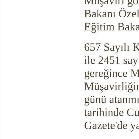
Müşaviri gö
Bakanı Öze
Eğitim Baka
657 Sayılı 
ile 2451 sa
gereğince M
Müşavirliği
günü atanmı
tarihinde C
Gazete'de y