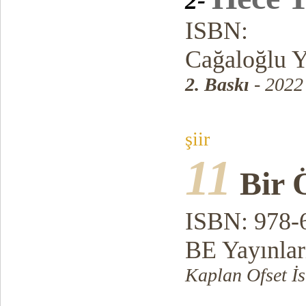
2-
ISBN:
Cağaloğlu Y
2. Baskı
- 2022
şiir
11
Bir 
ISBN: 978-
BE Yayınlar
Kaplan Ofset İs