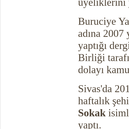
üyeliklerini
Buruciye Yay
adına 2007 
yaptığı derg
Birliği tara
dolayı kamu 
Sivas'da 20
haftalık şeh
Sokak
isiml
yaptı.