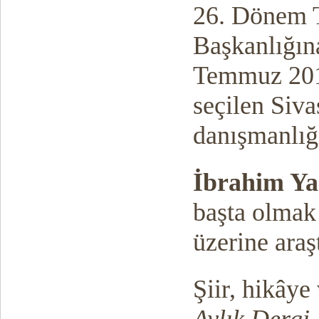
26. Dönem T
Başkanlığın
Temmuz 2015
seçilen Siva
danışmanlığı
İbrahim Ya
başta olmak 
üzerine araş
Şiir, hikâye