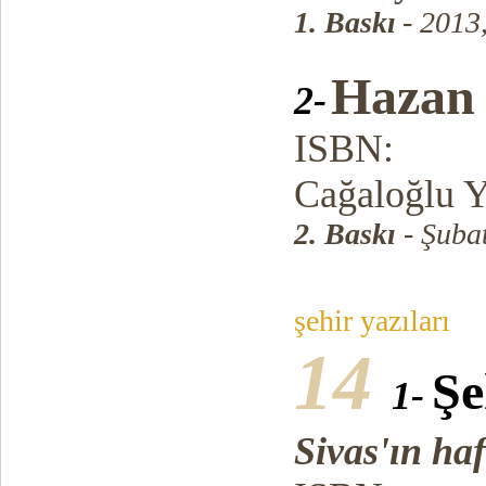
1. Baskı
- 2013
Hazan
2-
ISBN:
Cağaloğlu Y
2. Baskı
- Şuba
şehir yazıları
14
Şe
1-
Sivas'ın ha