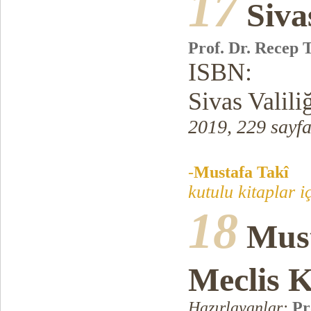
17
Siva
Prof. Dr. Recep 
ISBN:
Sivas Valili
2019, 229 sayf
-
Mustafa Takî
kutulu kitaplar i
18
Must
Meclis 
Hazırlayanlar:
Pr