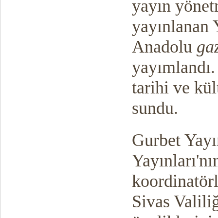
yayın yönetm
yayınlanan 
Anadolu
gaz
yayımlandı.
tarihi ve kü
sundu.
Gurbet Yayın
Yayınları'nı
koordinatör
Sivas Valili