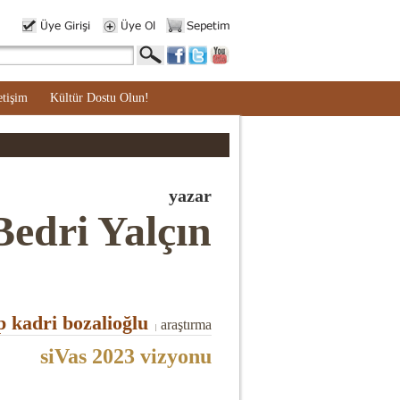
etişim
Kültür Dostu Olun!
yazar
Bedri Yalçın
 kadri bozalioğlu
araştırma
|
siVas 2023 vizyonu