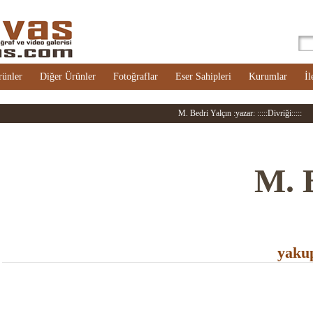
rünler
Diğer Ürünler
Fotoğraflar
Eser Sahipleri
Kurumlar
İl
M. Bedri Yalçın :yazar: :::::Divriği:::::
M. 
yakup