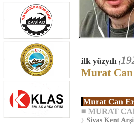
19
ilk yüzyılı
(
Murat Can
Murat Can E
■
MURAT CA
Sivas Kent Arşi
》