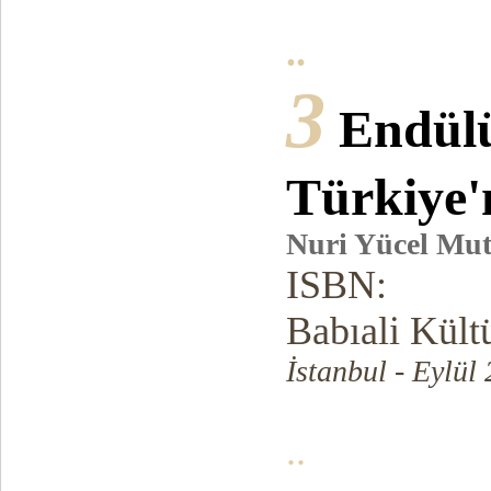
..
3
Endülü
Türkiye'
Nuri Yücel Mut
ISBN:
Babıali Kültü
İstanbul - Eylül
..