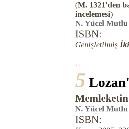
(
M. 1321'den ba
incelemesi
)
N. Yücel Mutlu
ISBN:
Genişletilmiş
İk
..
5
Lozan
Memleketin 
N. Yücel Mutlu
ISBN: