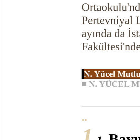
Ortaokulu'nd
Pertevniyal 
ayında da İs
Fakültesi'nd
N. Yücel Mutl
■
N. YÜCEL 
..
1
Bayı