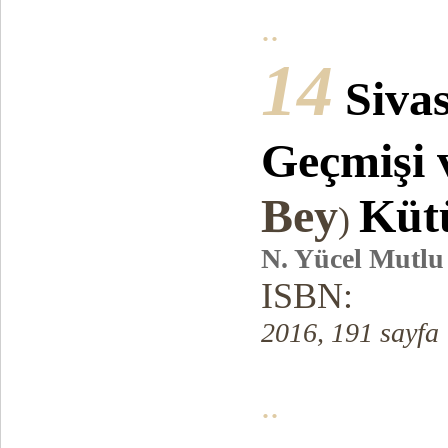
..
14
Siva
Geçmişi 
Bey
Küt
)
N. Yücel Mutlu
ISBN:
2016, 191 sayfa
..