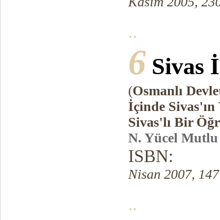
Kasım 2005, 230
..
6
Sivas 
(
Osmanlı Devlet
İçinde Sivas'ın 
Sivas'lı Bir Ö
N. Yücel Mutlu
ISBN:
Nisan 2007, 147
..