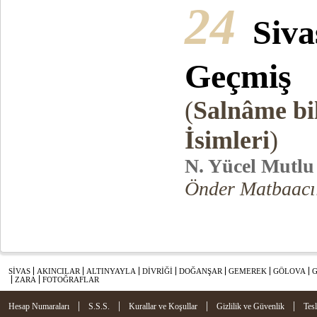
24
Siva
Geçmiş
(
Salnâme bil
İsimleri
)
N. Yücel Mutlu
Önder Matbaacıl
SİVAS
AKINCILAR
ALTINYAYLA
DİVRİĞİ
DOĞANŞAR
GEMEREK
GÖLOVA
ZARA
FOTOĞRAFLAR
|
|
|
|
Hesap Numaraları
S.S.S.
Kurallar ve Koşullar
Gizlilik ve Güvenlik
Tes