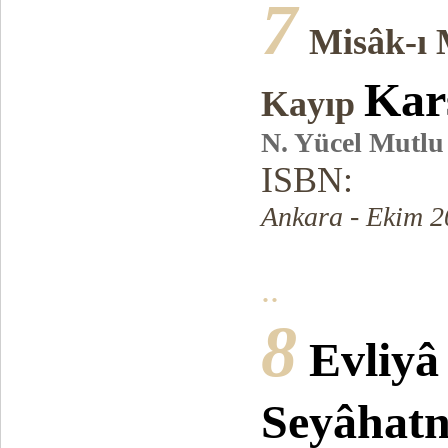
7
Misâk-ı 
Kar
Kayıp
N. Yücel Mutlu
ISBN:
Ankara - Ekim 2
..
8
Evliyâ
Seyâhatn