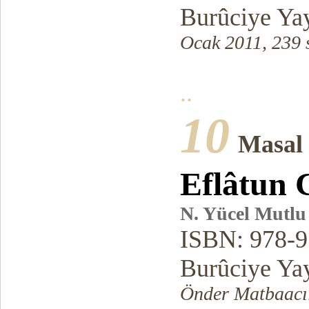
Burûciye Yay
Ocak 2011, 239 
..
10
Masal
Eflâtun
N. Yücel Mutlu
ISBN: 978-9
Burûciye Yay
Önder Matbaacıl