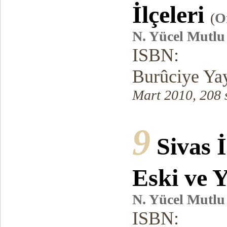
İlçeleri
(
O
N. Yücel Mutlu
ISBN:
Burûciye Yay
Mart 2010, 208 
9
Sivas İ
Eski ve 
N. Yücel Mutlu
ISBN: