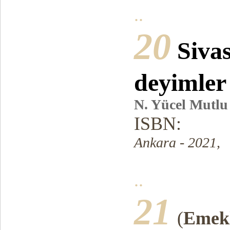
..
20
Siva
deyimler
N. Yücel Mutlu
ISBN:
Ankara - 2021,
..
21
(
Emekli