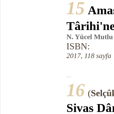
15
Amas
Târihi'n
N. Yücel Mutlu
ISBN:
2017, 118 sayfa
..
16
(
Selçû
Sivas Dâr