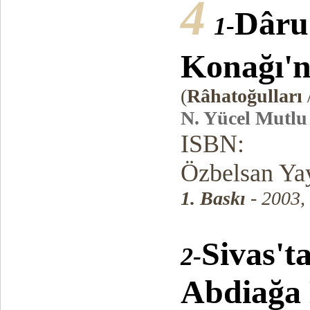
4
Dâru
1-
Konağı'
(
Râhatoğulları
N. Yücel Mutlu
ISBN:
Özbelsan Yay
1. Baskı
- 2003,
Sivas't
2-
Abdiağa