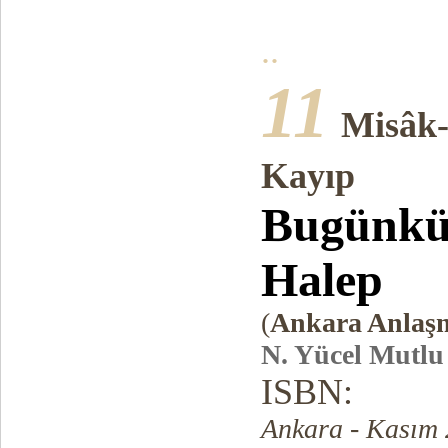
..
11
Misâk-
Kayıp
Bugünkü 
Halep
(
Ankara Anlaşm
N. Yücel Mutlu
ISBN:
Ankara - Kasım 