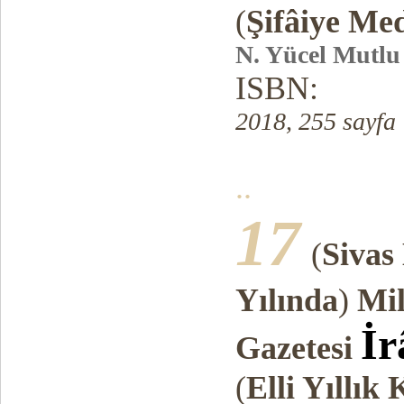
(
Şifâiye Med
N. Yücel Mutlu
ISBN:
2018, 255 sayfa
..
17
(
Sivas
Yılında
)
Mil
İr
Gazetesi
(
Elli Yıllık