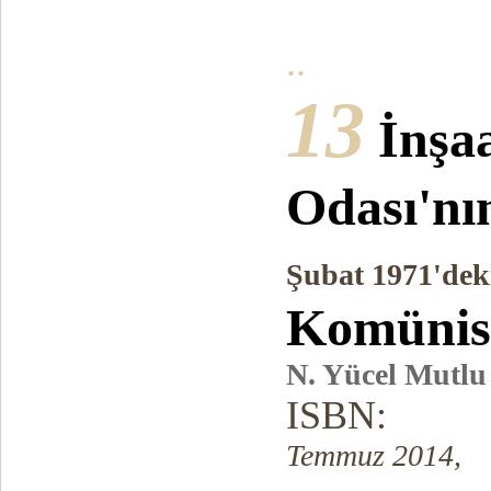
..
13
İnşa
Odası'nı
Şubat 1971'deki
Komünist
N. Yücel Mutlu
ISBN:
Temmuz 2014,