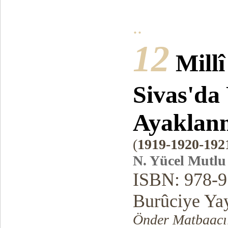
..
12
Mill
Sivas'da
Ayaklan
(
1919-1920-192
N. Yücel Mutlu
ISBN: 978-9
Burûciye Yay
Önder Matbaacıl