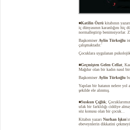
■Katilin Özrü
kitabının yazar
iç dünyasının karanlığını hiç 
normalleştirip benimsiyorlar. Zi
Başkomiser
Aylin Türkoğlu
i
çalışmaktadır.'
Çocuklara uygulanan psikolojik, 
■Geçmişten Gelen Cellat
; Ka
Mağdur olan bir kadın nasıl bir
Başkomiser
Aylin Türkoğlu
b
Yapılan bir hatanın nelere yol
şekilde ele alınmış.
■Suskun Çığlık
; Çocuklarımız
ufak bir farklılığı ciddiye al
söz konusu olan bir çocuk...
Kitabın yazarı
Nurhan Işkın
'ı
ebeveynlerin dikkatini çekmeyi