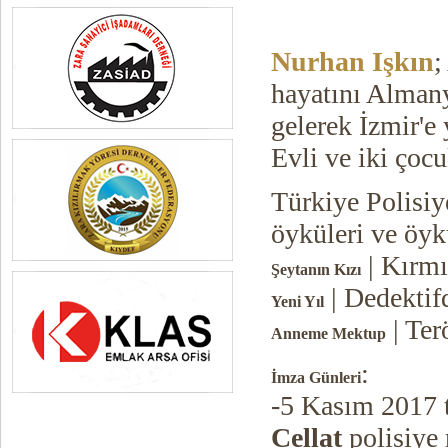
Nurhan Işkın
;
hayatını Almany
gelerek İzmir'e y
Evli ve iki çocu
Türkiye Polisiy
öyküleri ve öykü
| Kırmı
Şeytanın Kızı
| Dedektif
Yeni Yıl
| Ter
Anneme Mektup
:
İmza Günleri
-5 Kasım 2017 
Cellat
polisiye 