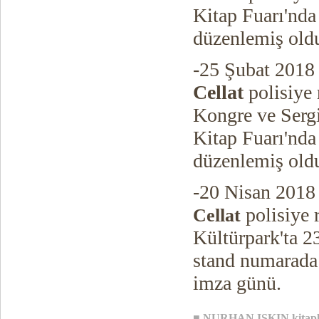
Kitap Fuarı'nda
düzenlemiş old
-25 Şubat 2018 
Cellat
polisiye
Kongre ve Sergi
Kitap Fuarı'nda
düzenlemiş old
-20 Nisan 2018
polisiye 
Cellat
Kültürpark'ta 2
stand numarada
imza günü.
■
NURHAN IŞKIN
kitap