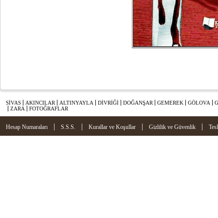
SİVAS
AKINCILAR
ALTINYAYLA
DİVRİĞİ
DOĞANŞAR
GEMEREK
GÖLOVA
ZARA
FOTOĞRAFLAR
|
|
|
|
Hesap Numaraları
S.S.S.
Kurallar ve Koşullar
Gizlilik ve Güvenlik
Tes