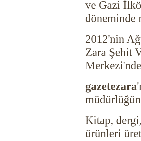
ve Gazi İlk
döneminde m
2012'nin Ağu
Zara Şehit 
Merkezi'nd
gazetezara
müdürlüğünü
Kitap, dergi,
ürünleri ür