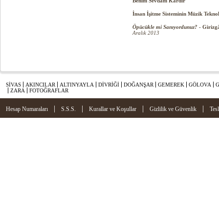
Benim Sevdam Kardır
İnsan İşitme Sisteminin Müzik Teknol
Öpücükle mi Sanıyordunuz?
- Girizg
Aralık 2013
SİVAS
AKINCILAR
ALTINYAYLA
DİVRİĞİ
DOĞANŞAR
GEMEREK
GÖLOVA
ZARA
FOTOĞRAFLAR
|
|
|
|
Hesap Numaraları
S.S.S.
Kurallar ve Koşullar
Gizlilik ve Güvenlik
Tes