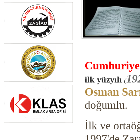
Cumhuriy
e
19
ilk yüzyılı
(
Osman Sarı
doğumlu.
İlk ve ortaö
1997'de Zara