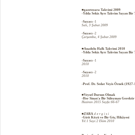
■gazetezara Takvimi 2009
-Yılda Sekiz Ayrı Takvim Sayan Bir
-Sayacı
-1
Salı, 3 Şubat 2009
-Sayacı
-2
Çarşamba, 4 Şubat 2009
■Anadolu Halk Takvimi 2010
-Yılda Sekiz Ayrı Takvim Sayan Bir
-Sayacı
-1
2010
-Sayacı
-2
2010
-Prof. Dr. Sedat Veyis Örnek (1927-
■Veysel Dursun Olmak
-Her Sinan'a Bir Süleyman Gerektir
Haziran 2015 Sayfa:66-67
■ZARA
d e r g i s i
-Girit Köyü ve Bir Göç Hikâyesi
Yıl:1 Sayı:2 Ekim 2010