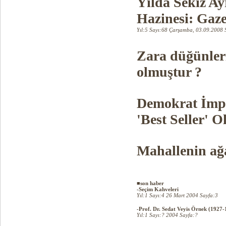
Yılda Sekiz A
Hazinesi: Gaz
Y
ıl:5 Sayı:68 Çarşamba, 03.09.2008 
Zara düğünleri
olmuştur ?
Demokrat İmpa
'Best Seller' 
Mahallenin ağa
■son haber
-Seçim Kahveleri
Yıl:1 Sayı:4 26 Mart 2004 Sayfa:3
-Prof. Dr. Sedat Veyis Örnek (1927-
Yıl:1 Sayı:? 2004 Sayfa:?