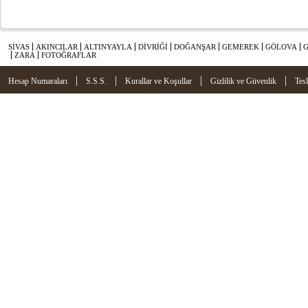
SİVAS
AKINCILAR
ALTINYAYLA
DİVRİĞİ
DOĞANŞAR
GEMEREK
GÖLOVA
ZARA
FOTOĞRAFLAR
|
|
|
|
Hesap Numaraları
S.S.S.
Kurallar ve Koşullar
Gizlilik ve Güvenlik
Tes