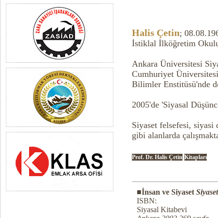
Halis Çetin
; 08.08.19
İstiklal İlköğretim Okul
Ankara Üniversitesi Si
Cumhuriyet Üniversitesi
Bilimler Enstitüsü'nde d
2005'de 'Siyasal Düşünce
Siyaset felsefesi, siyasi
gibi alanlarda çalışmakta
Prof. Dr. Halis Çetin
Kitapları
■
İnsan ve Siyaset
Siyaset
ISBN:
Siyasal Kitabevi