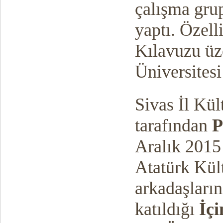
çalışma grup
yaptı. Özel
Kılavuzu üz
Üniversitesi
Sivas İl Kü
tarafından
P
Aralık 2015 
Atatürk Kült
arkadaşların
katıldığı
İç