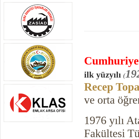
Cumhuriy
e
19
ilk yüzyılı
(
Recep Topa
ve orta öğr
1976 yılı At
Fakültesi T