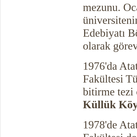
mezunu. Oca
üniversiteni
Edebiyatı B
olarak görev
1976'da Ata
Fakültesi T
bitirme tezi
Küllük Köy
1978'de Ata