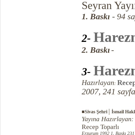
Seyran Yayı
1. Baskı
- 94 s
Harez
2-
2. Baskı
-
Harez
3-
Hazırlayan
Recep
:
2007, 241 sayf
|
■
Sivas Şehri
İsmail Hakk
Yayına Hazırlayan:
Recep Toparlı
Erzurum 1992 1. Baskı 231