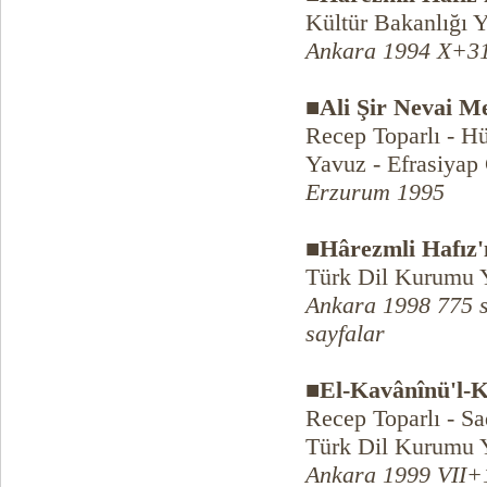
Kültür Bakanlığı Y
Ankara 1994 X+31
■Ali Şir Nevai Me
Recep Toparlı - H
Yavuz - Efrasiya
Erzurum 1995
■Hârezmli Hafız'
Türk Dil Kurumu Y
Ankara 1998 775 s
sayfalar
■El-Kavânînü'l-Kü
Recep Toparlı - Sa
Türk Dil Kurumu Y
Ankara 1999 VII+