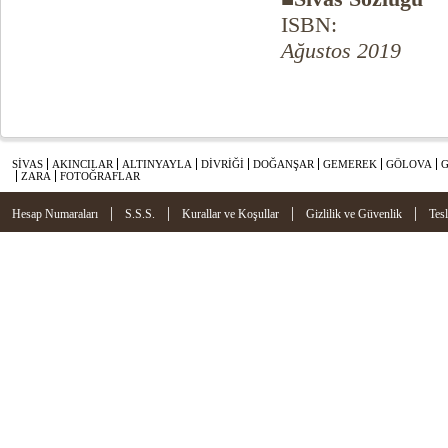
ISBN:
Ağustos 2019
SİVAS
AKINCILAR
ALTINYAYLA
DİVRİĞİ
DOĞANŞAR
GEMEREK
GÖLOVA
ZARA
FOTOĞRAFLAR
|
|
|
|
Hesap Numaraları
S.S.S.
Kurallar ve Koşullar
Gizlilik ve Güvenlik
Tes