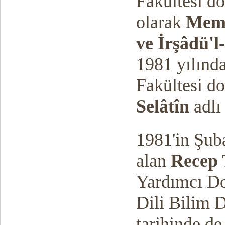
Fakültesi do
olarak
Meml
ve İrşâdü'l
1981 yılında
Fakültesi do
Selâtîn
adlı 
1981'in Şub
alan
Recep 
Yardımcı Do
Dili Bilim 
tarihinde de