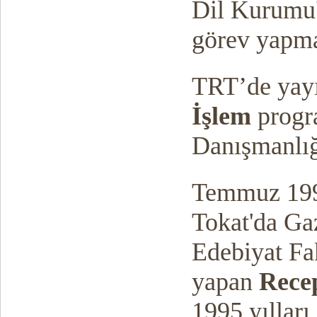
Dil Kurumu'
görev yapma
TRT’de yay
İşlem
progr
Danışmanlığ
Temmuz 1993
Tokat'da Ga
Edebiyat Fa
yapan
Rece
1995 yılları