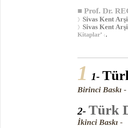
■
Prof. Dr. 
Sivas Kent Arşi
》
Sivas Kent Arşi
》
Kitaplar
'
.
《
1
Türk
1-
Birinci Baskı
Türk D
2-
İkinci Baskı
-