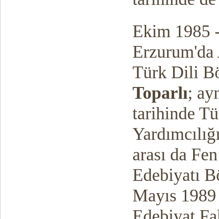
Ekim 1985 -
Erzurum'da 
Türk Dili B
Toparlı
; ay
tarihinde T
Yardımcılığı
arası da Fen
Edebiyatı B
Mayıs 1989 -
Edebiyat Fak