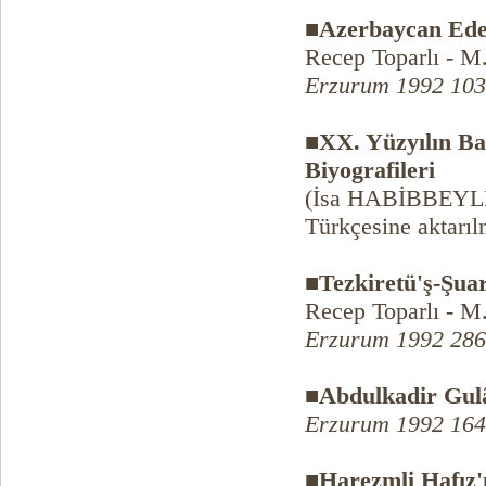
■Azerbaycan Edeb
Recep Toparlı - M
Erzurum 1992 103
■XX. Yüzyılın Ba
Biyografileri
(İsa HABİBBEYLİ'n
Türkçesine aktarıl
■Tezkiretü'ş-Şuar
Recep Toparlı - M
Erzurum 1992 286
■Abdulkadir Gul
Erzurum 1992 164
■Harezmli Hafız'