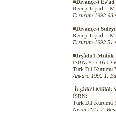
■Divançe-i Es'ad
Recep Toparlı - M
Erzurum 1992 98 
■Divançe-i Süley
Recep Toparlı - M
Erzurum 1992 51 
■İrşâdü'l-Mülûk V
ISBN: 975-16-036
Türk Dil Kurumu Y
Ankara 1992 1. Ba
-İrşâdü'l-Mülûk V
ISBN:
Türk Dil Kurumu Y
Nisan 2017 2. Bas