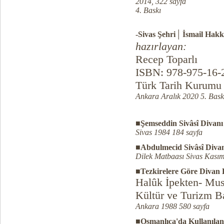
2014,
322 sayfa
4. Baskı
|
-
Sivas Şehri
İsmail Hakk
hazırlayan:
Recep Toparlı
ISBN: 978-975-16-
Türk Tarih Kurumu 
Ankara Aralık 2020 5. Bask
■Şemseddin Sivâsî Divanı
Sivas 1984 184 sayfa
■Abdulmecid Sivâsî Diva
Dilek Matbaası Sivas Kasım
■Tezkirelere Göre Divan 
Halûk İpekten- Mus
Kültür ve Turizm Ba
Ankara 1988 580 sayfa
■Osmanlıca'da Kullanılan