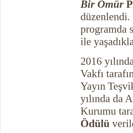
Bir Ömür
Pr
düzenlendi. 
programda s
ile yaşadıkla
2016 yılınd
Vakfı tarafı
Yayın Teşvi
yılında da A
Kurumu tar
Ödülü
veril