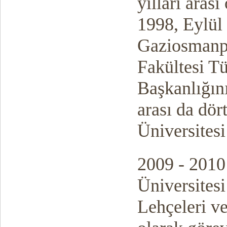
yılları aras
1998, Eylül 
Gaziosmanpa
Fakültesi T
Başkanlığını
arası da dö
Üniversitesi
2009 - 2010
Üniversites
Lehçeleri v