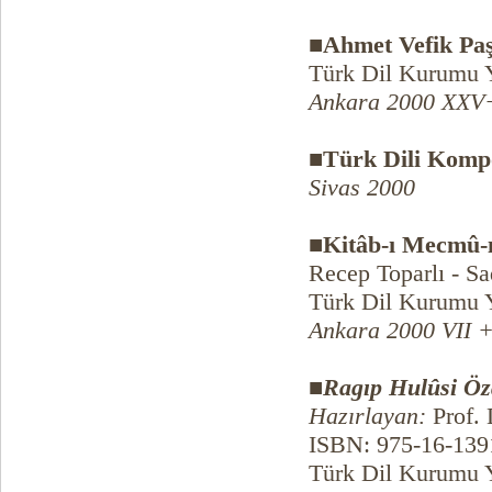
■Ahmet Vefik Paş
Türk Dil Kurumu Y
Ankara 2000 XXV
■Türk Dili Komp
Sivas 2000
■Kitâb-ı Mecmû-ı
Recep Toparlı - Sa
Türk Dil Kurumu Y
Ankara 2000 VII +
■
Ragıp Hulûsi Ö
Hazırlayan:
Prof. 
ISBN: 975-16-139
Türk Dil Kurumu Y