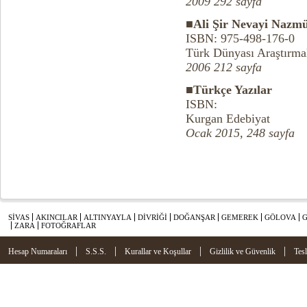
2009 292 sayfa
■Ali Şir Nevayi Nazmü
ISBN: 975-498-176-0
Türk Dünyası Araştırmal
2006 212 sayfa
■Türkçe Yazılar
ISBN:
Kurgan Edebiyat
Ocak 2015, 248 sayfa
SİVAS
AKINCILAR
ALTINYAYLA
DİVRİĞİ
DOĞANŞAR
GEMEREK
GÖLOVA
ZARA
FOTOĞRAFLAR
|
|
|
|
Hesap Numaraları
S.S.S.
Kurallar ve Koşullar
Gizlilik ve Güvenlik
Tes