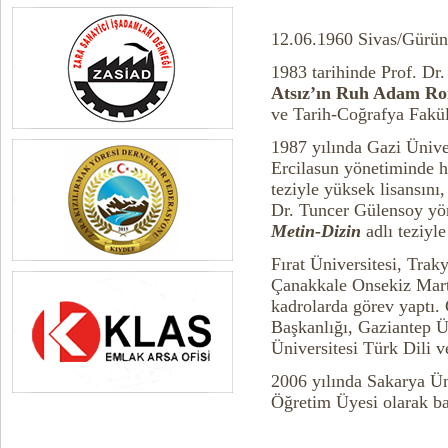
12.06.1960 Sivas/Gürü
1983 tarihinde Prof. D
Atsız’ın Ruh Adam Ro
ve Tarih-Coğrafya Fakül
1987 yılında Gazi Ünive
Ercilasun yönetiminde h
teziyle yüksek lisansını
Dr. Tuncer Gülensoy yö
Metin-Dizin
adlı teziyl
Fırat Üniversitesi, Trak
Çanakkale Onsekiz Mart 
kadrolarda görev yaptı.
Başkanlığı, Gaziantep Ü
Üniversitesi Türk Dili v
2006 yılında Sakarya Ün
Öğretim Üyesi olarak baş