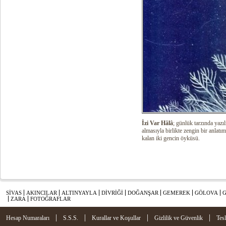
İzi Var Hâlâ
; günlük tarzında yazı
almasıyla birlikte zengin bir anlatım
kalan iki gencin öyküsü.
SİVAS
AKINCILAR
ALTINYAYLA
DİVRİĞİ
DOĞANŞAR
GEMEREK
GÖLOVA
ZARA
FOTOĞRAFLAR
|
|
|
|
Hesap Numaraları
S.S.S.
Kurallar ve Koşullar
Gizlilik ve Güvenlik
Tes