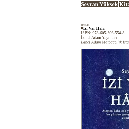
Seyran Yüksek
Kit
roman
■
İzi Var Hâlâ
ISBN: 978-605-306-554-8
İkinci Adam Yayınları
İkinci Adam Matbaacılık İst