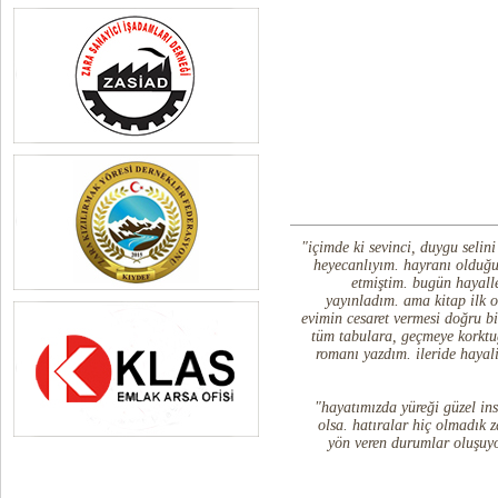
"içimde ki sevinci, duygu selin
heyecanlıyım. hayranı olduğu
etmiştim. bugün hayall
yayınladım. ama kitap ilk o
evimin cesaret vermesi doğru b
tüm tabulara, geçmeye korktu
romanı yazdım. ileride hayal
"hayatımızda yüreği güzel insa
olsa. hatıralar hiç olmadık 
yön veren durumlar oluşuyo