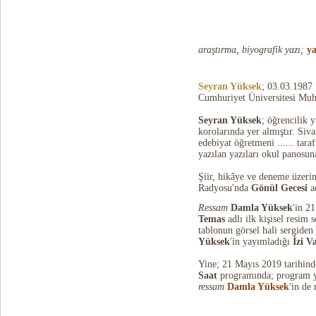
araştırma, biyografik yazı;
ya
Seyran Yüksek
; 03.03.1987 
Cumhuriyet Üniversitesi M
Seyran Yüksek
; öğrencilik 
korolarında yer almıştır. Si
edebiyat öğretmeni ...... tar
yazılan yazıları okul panosuna
Şiir, hikâye ve deneme üzeri
Radyosu'nda
Gönül Gecesi
ad
Ressam
Damla Yüksek
'in 2
Temas
adlı ilk kişisel resim 
tablonun görsel hali sergiden 
Yüksek
'in yayımladığı
İzi V
Yine; 21 Mayıs 2019 tarihin
Saat
programında; program 
ressam
Damla Yüksek
'in de