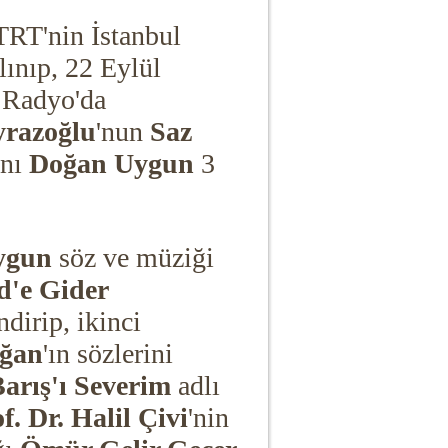
RT'nin İstanbul
lınıp, 22 Eylül
Radyo'da
razoğlu
'nun
Saz
anı
Doğan Uygun
3
ygun
söz ve müziği
'e Gider
dirip, ikinci
oğan
'ın sözlerini
arış'ı Severim
adlı
f. Dr. Halil Çivi
'nin