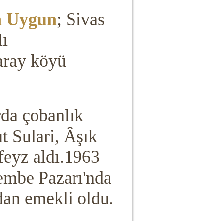
n Uygun
; Sivas
ı
aray köyü
da çobanlık
t Sulari, Âşık
feyz aldı.1963
şembe Pazarı'nda
dan emekli oldu.