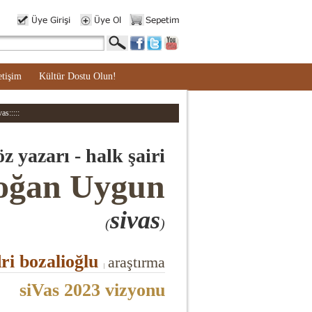
etişim
Kültür Dostu Olun!
as:::::
öz yazarı - halk şairi
oğan Uygun
sivas
(
)
ri bozalioğlu
araştırma
|
siVas 2023 vizyonu