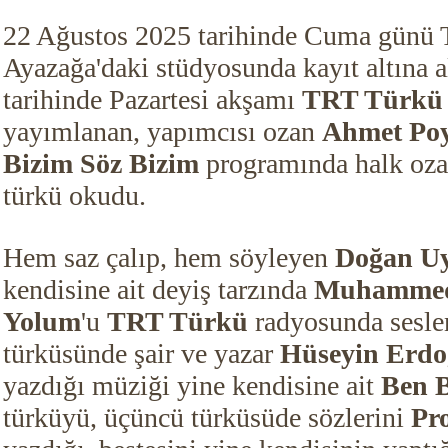
22 Ağustos 2025 tarihinde Cuma günü T
Ayazağa'daki stüdyosunda kayıt altına a
tarihinde Pazartesi
akşamı
TRT Türkü
yayımlanan, yapımcısı ozan
Ahmet Poy
Bizim Söz Bizim
programında halk oz
türkü okudu.
Hem saz çalıp, hem söyleyen
Doğan U
kendisine ait deyiş tarzında
Muhammed
Yolum
'u
TRT Türkü
radyosunda seslen
türküsünde şair ve yazar
Hüseyin Erd
yazdığı müziği yine kendisine ait
Ben B
türküyü, ü
çüncü türküsüde sözlerini
Pro