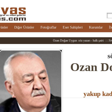
rünler
Diğer Ürünler
Fotoğraflar
Eser Sahipleri
Kurumlar
İl
Ozan Doğan Uygun :söz yazarı - halk şairi: :::::Siv
s
Ozan D
yakup kad