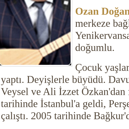
Ozan Doğa
merkeze bağl
Yenikervans
doğumlu.
Çocuk yaşlar
yaptı. Deyişlerle büyüdü. Davu
Veysel ve Ali İzzet Özkan'dan
tarihinde İstanbul'a geldi, Per
çalıştı. 2005 tarihinde Bağkur'