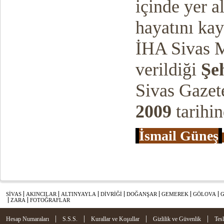
içinde yer 
hayatını ka
İHA Sivas 
verildiği
Şe
Sivas Gazet
2009
tarihi
İsmail Güneş
SİVAS
AKINCILAR
ALTINYAYLA
DİVRİĞİ
DOĞANŞAR
GEMEREK
GÖLOVA
ZARA
FOTOĞRAFLAR
|
|
|
|
Hesap Numaraları
S.S.S.
Kurallar ve Koşullar
Gizlilik ve Güvenlik
Tes