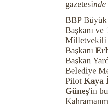
gazetesi
nde
BBP Büyük B
Başkanı ve 
Milletvekil
Başkanı
Er
Başkan Yar
Belediye M
Pilot
Kaya 
Güneş
'in b
Kahramanmar