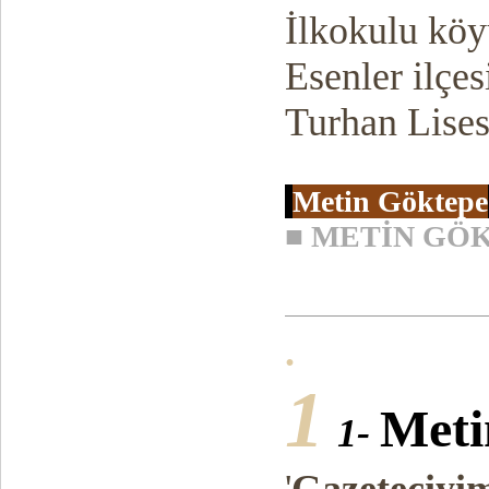
İlkokulu köyü
Esenler ilçe
Turhan Lise
Metin Göktepe
■
METİN GÖ
.
1
Meti
1-