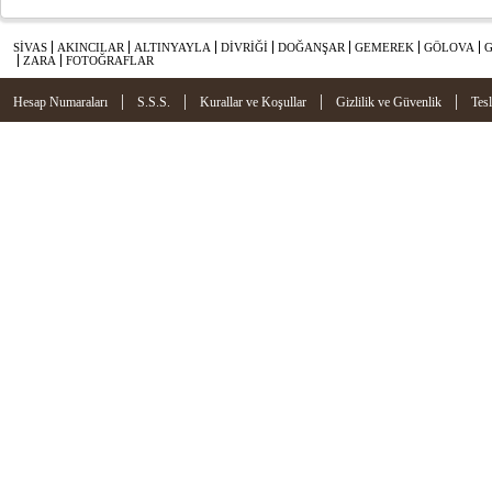
SİVAS
AKINCILAR
ALTINYAYLA
DİVRİĞİ
DOĞANŞAR
GEMEREK
GÖLOVA
ZARA
FOTOĞRAFLAR
|
|
|
|
Hesap Numaraları
S.S.S.
Kurallar ve Koşullar
Gizlilik ve Güvenlik
Tes