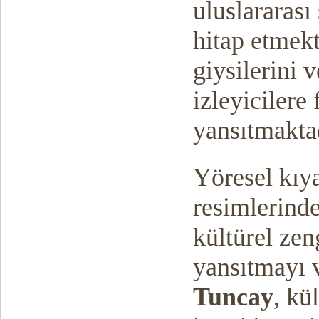
uluslararası
hitap etmek
giysilerini v
izleyicilere 
yansıtmaktad
Yöresel kıya
resimlerind
kültürel zen
yansıtmayı 
Tuncay
, kü