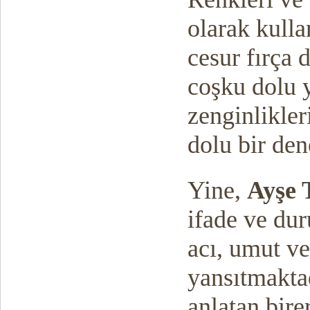
olarak kull
cesur fırça 
coşku dolu y
zenginlikler
dolu bir de
Yine,
Ayşe 
ifade ve dur
acı, umut ve
yansıtmaktad
anlatan bire