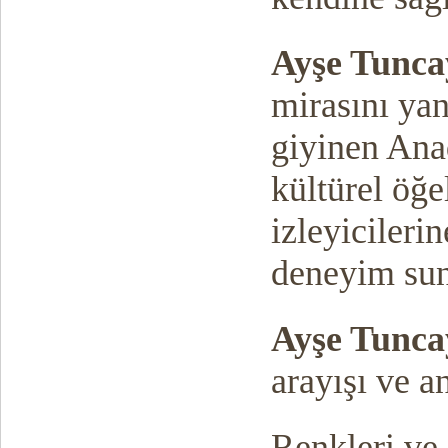
Ayşe Tunc
mirasını yans
giyinen Anad
kültürel öğe
izleyicileri
deneyim su
Ayşe Tunca
arayışı ve a
Renkleri ve 