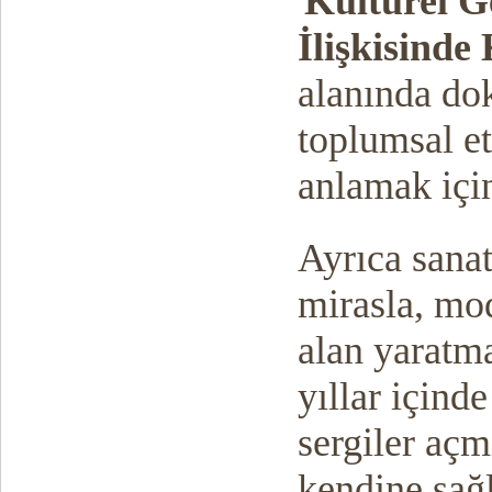
'
Kültürel G
İlişkisinde
alanında do
toplumsal et
anlamak için
Ayrıca sanat
mirasla, mod
alan yaratm
yıllar içind
sergiler açm
kendine sağl