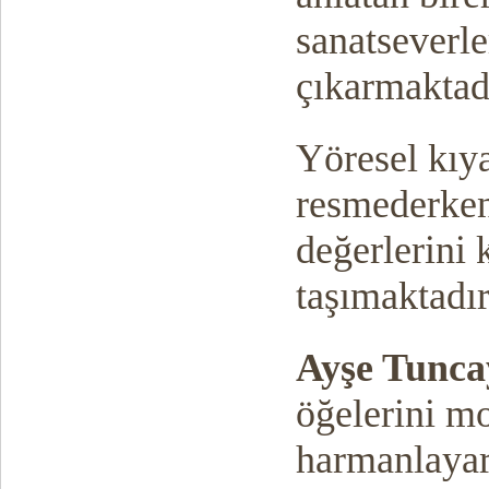
sanatseverle
çıkarmaktad
Yöresel kıya
resmederken
değerlerini
taşımaktadır
Ayşe Tunca
öğelerini mo
harmanlayar