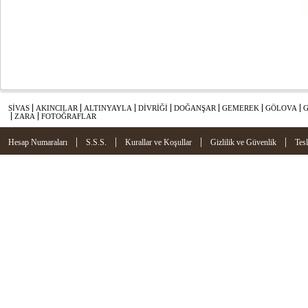
SİVAS
AKINCILAR
ALTINYAYLA
DİVRİĞİ
DOĞANŞAR
GEMEREK
GÖLOVA
ZARA
FOTOĞRAFLAR
|
|
|
|
Hesap Numaraları
S.S.S.
Kurallar ve Koşullar
Gizlilik ve Güvenlik
Tes