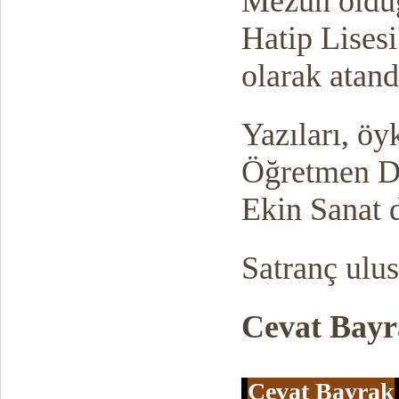
Mezun olduğ
Hatip Lises
olarak atand
Yazıları, öyk
Öğretmen Dü
Ekin Sanat 
Satranç ulu
Cevat Bay
Cevat Bayrak