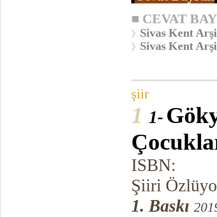
■
CEVAT BA
Sivas Kent Arşi
》
Sivas Kent Arşi
》
şiir
1
Göky
1-
Çocukla
ISBN:
Şiiri Özlüy
1. Baskı
201