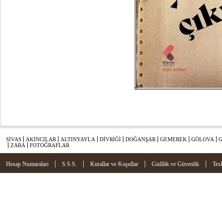
SİVAS
AKINCILAR
ALTINYAYLA
DİVRİĞİ
DOĞANŞAR
GEMEREK
GÖLOVA
ZARA
FOTOĞRAFLAR
|
|
|
|
Hesap Numaraları
S.S.S.
Kurallar ve Koşullar
Gizlilik ve Güvenlik
Tes