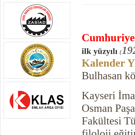
Cumhuriy
e
19
ilk yüzyılı
(
Kalender Y
Bulhasan k
Kayseri İma
Osman Paşa 
Fakültesi T
filoloji eğit