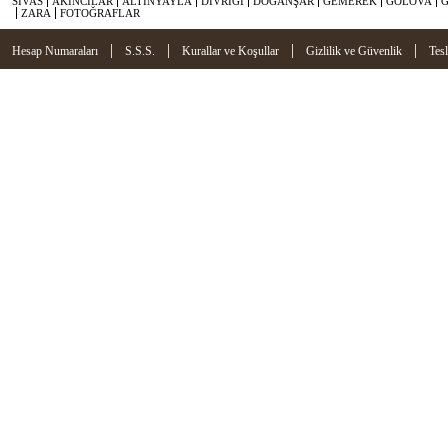
SİVAS
AKINCILAR
ALTINYAYLA
DİVRİĞİ
DOĞANŞAR
GEMEREK
GÖLOVA
ZARA
FOTOĞRAFLAR
|
|
|
|
Hesap Numaraları
S.S.S.
Kurallar ve Koşullar
Gizlilik ve Güvenlik
Tes