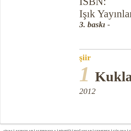
ISBN:
Işık Yayınla
3. baskı
-
şiir
1
Kukla
201
2