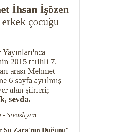
t İhsan İşözen
i erkek çocuğu
 Yayınları'nca
nin 2015 tarihli 7.
aları arası Mehmet
ine 6 sayfa ayrılmış
r alan şiirleri;
k, sevda.
- Sivaslıyım
r Şu Zara'nın Düğünü
"