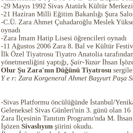
-29 Mayıs 1992 Sivas Atatürk Kültür Merkezi
-21 Haziran Milli Eğitim Bakanlığı Şura Sal
-C.Ü. Zara Ahmet Çuhadaroğlu Meslek Yükse
oynadı
-Zara İmam Hatip Lisesi öğrencileri oynadı
-11 Ağustos 2006 Zara 8. Bal ve Kültür Festiva
İlk Özel Tiyatrosu Tiyatro Anatolia tarafında
yönetmenliğini yaptığı,
Şair-Yazar
İhsan İşöz
Olur Şu Zara'nın Düğünü Tiyatrosu
sergile
Y e r: Zara Korgeneral Ahmet Başyurt Paşa 
-Sivas Platformu öncülüğünde İstanbul/Yenikap
Geleneksel Sivas Günleri'nin 3. günü olan 1
Zara İlçesinin Tanıtım Programı'nda M. İhsan
İşözen
Sivaslıyım
şiirini okudu.