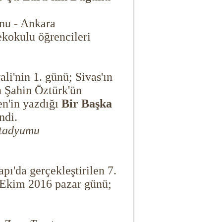
onu - Ankara
kokulu öğrencileri
li'nin 1. günü; Sivas'ın
n Şahin Öztürk'ün
en'in yazdığı
Bir Başka
ndi.
Stadyumu
ı'da gerçekleştirilen 7.
6 Ekim 2016 pazar günü;