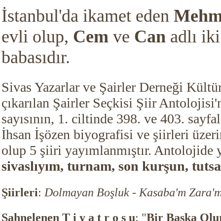
İstanbul'da ikamet eden
Mehme
evli olup,
Cem
ve
Can
adlı ik
babasıdır.
Sivas Yazarlar ve Şairler Derneği Kültür
çıkarılan Şairler Seçkisi Şiir Antolojisi'
sayısının, 1. ciltinde 398. ve 403. sayf
İhsan İşözen biyografisi ve şiirleri üzer
olup 5 şiiri yayımlanmıştır. Antolojide ye
sivaslıyım, turnam, son kurşun, tutsa
Şiirleri
:
Dolmayan Boşluk - Kasaba'm Zara'm 
Sahnelenen T i y a t r o s u
: "
Bir Başka Olu