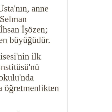
Usta'nın, anne
ı Selman
İhsan İşözen;
 en büyüğüdür.
isesi'nin ilk
nstitüsü'nü
kokulu'nda
a öğretmenlikten