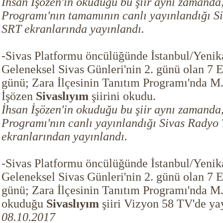
İhsan İşözen'in okuduğu bu şiir aynı zamanda
Programı'nın tamamının canlı yayınlandığı S
SRT ekranlarında yayınlandı.
-Sivas Platformu öncülüğünde İstanbul/Yenikap
Geleneksel Sivas Günleri'nin 2. günü olan 7
günü; Zara İlçesinin Tanıtım Programı'nda M.
İşözen
Sivaslıyım
şiirini okudu.
İhsan İşözen'in okuduğu bu şiir aynı zamanda
Programı'nın canlı yayınlandığı Sivas Radyo
ekranlarından yayınlandı.
-Sivas Platformu öncülüğünde İstanbul/Yenikap
Geleneksel Sivas Günleri'nin 2. günü olan 7
günü; Zara İlçesinin Tanıtım Programı'nda M.
okuduğu
Sivaslıyım
şiiri Vizyon 58 TV'de ya
08.10.2017