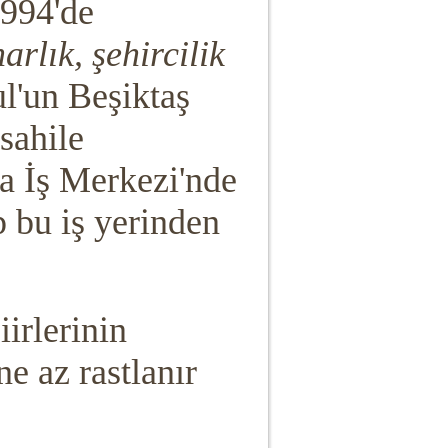
1994'de
rlık, şehircilik
ul'un Beşiktaş
sahile
a İş Merkezi'nde
p bu iş yerinden
iirlerinin
e az rastlanır