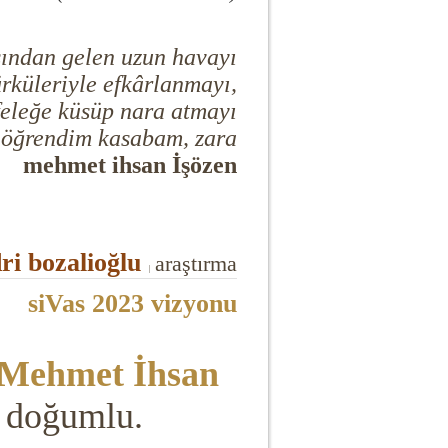
ısından gelen uzun havayı
türküleriyle efkârlanmayı,
feleğe küsüp nara atmayı
 öğrendim kasabam, zara
mehmet ihsan İşözen
ri bozalioğlu
araştırma
|
siVas 2023 vizyonu
Mehmet İhsan
a doğumlu.