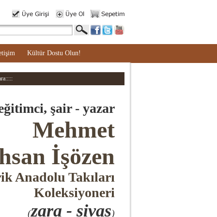
etişim
Kültür Dostu Olun!
a:::::
eğitimci, şair - yazar
Mehmet
hsan İşözen
ik Anadolu Takıları
Koleksiyoneri
zara - sivas
(
)