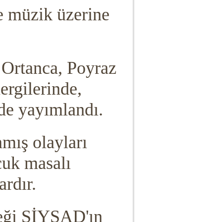
ve müzik üzerine
, Ortanca, Poyraz
ergilerinde,
nde yayımlandı.
nmış olayları
cuk masalı
ardır.
neği SİYŞAD'ın