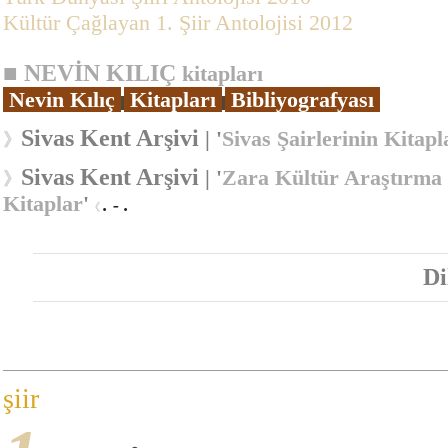
Kültür Çağlayan 1. Şiir Antolojisi 2012
■
NEVİN KILIÇ
k
itapları
Nevin Kılıç
Kitapları
Bibliyografyası
Sivas Kent Arşivi
| '
Sivas Şairlerinin Kitapl
》
Sivas Kent Arşivi
| '
Zara Kültür Araştırma
》
Kitaplar
'
. - .
《
Di
şiir