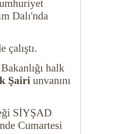
Cumhuriyet
im Dalı'nda
e çalıştı.
 Bakanlığı halk
k Şairi
unvanını
rneği SİYŞAD
inde Cumartesi