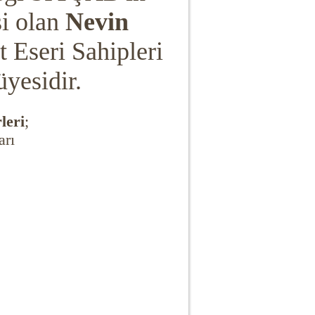
si olan
Nevin
t Eseri Sahipleri
yesidir.
leri
;
arı