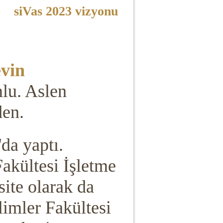
siVas 2023 vizyonu
vin
lu. Aslen
den.
'da yaptı.
akültesi İşletme
ite olarak da
limler Fakültesi