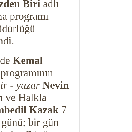
zden Biri
adlı
ama programı
üdürlüğü
ndi.
'de
Kemal
programının
ir - yazar
Nevin
n ve Halkla
bedil Kazak
7
günü; bir gün