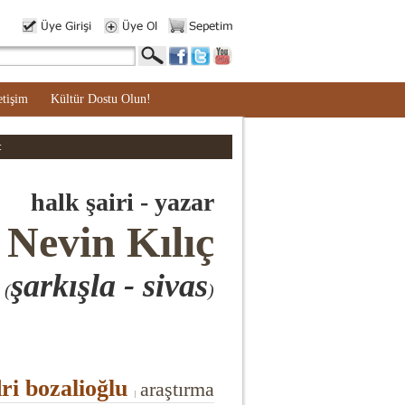
etişim
Kültür Dostu Olun!
:
halk şairi - yazar
Nevin Kılıç
şarkışla - sivas
(
)
ri bozalioğlu
araştırma
|