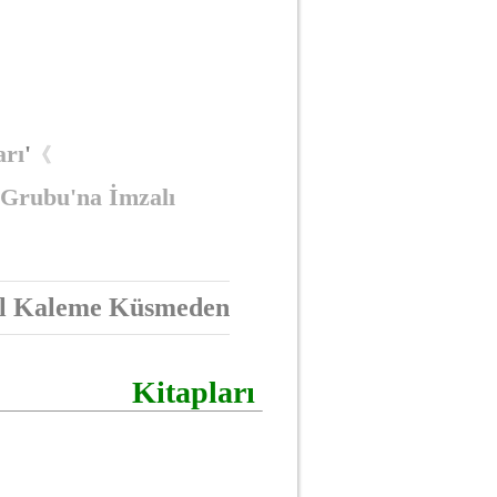
arı
'
《
 Grubu'na İmzalı
l Kaleme Küsmeden
Kitapları