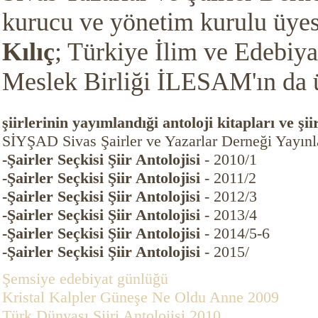
kurucu ve yönetim kurulu üye
Kılıç
; T
ü
rkiye İlim ve Edebiya
Meslek Birliği İLESAM'ın da ü
şiirlerinin yayımlandıği antoloji kitapları ve şiir
SİYŞAD Sivas Şairler ve Yazarlar Derneği Yayınl
-Şairler Seçkisi Şiir Antolojisi
- 2010/1
-Şairler Seçkisi Şiir Antolojisi
- 2011/2
-Şairler Seçkisi Şiir Antolojisi
- 2012/3
-Şairler Seçkisi Şiir Antolojisi
- 2013/4
-Şairler Seçkisi Şiir Antolojisi
- 2014/5-6
-Şairler Seçkisi Şiir Antolojisi
- 2015/
Şemsiye edebiyat günlüğü
Kristal Kalpler Güneşe Ne Oldu Anne 2009
Türk Dünyası Şiiri Antolojisi 2010