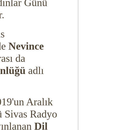
dınlar Günü
r.
as
de
Nevince
rası da
Günlüğü
adlı
019'un Aralık
ü Sivas Radyo
yınlanan
Dil