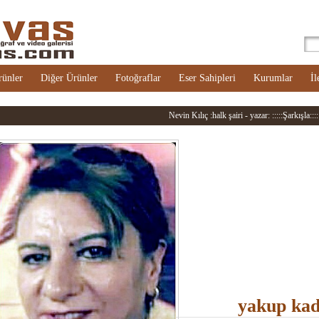
rünler
Diğer Ürünler
Fotoğraflar
Eser Sahipleri
Kurumlar
İl
Nevin Kılıç :halk şairi - yazar: :::::Şarkışla::::
yakup kad