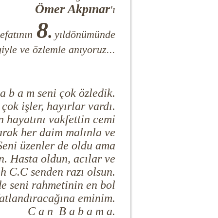
Ömer Akpınar
'ı
8
.
efatının
yıldönümünde
iyle ve özlemle anıyoruz...
a b a m seni çok özledik.
ok işler, hayırlar vardı.
n hayatını vakfettin cemi
larak her daim malınla ve
. Seni üzenler de oldu ama
in. Hasta oldun, acılar ve
lah C.C senden razı olsun.
de seni rahmetinin en bol
fatlandıracağına eminim.
C a n B a b a m a.