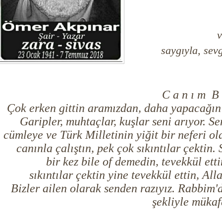
v
saygıyla, sevg
C a n ı m B 
Çok erken gittin aramızdan, daha yapacağın ç
Garipler, muhtaçlar, kuşlar seni arıyor. Se
cümleye ve Türk Milletinin yiğit bir neferi o
canınla çalıştın, pek çok sıkıntılar çektin
bir kez bile of demedin, tevekkül ett
sıkıntılar çektin yine tevekkül ettin, Al
Bizler ailen olarak senden razıyız. Rabbim'
şekliyle müka