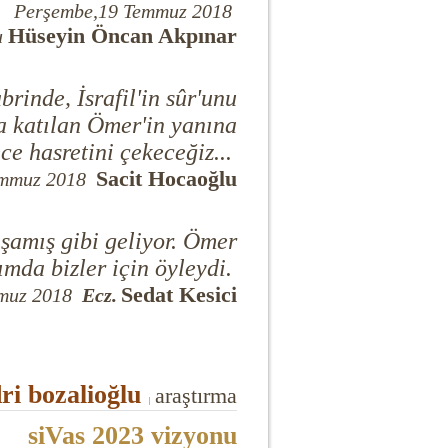
Perşembe,19 Temmuz 2018
Hüseyin Öncan Akpınar
u
rinde, İsrafil'in sûr'unu
a katılan Ömer'in yanına
ce hasretini çekeceğiz...
Sacit Hocaoğlu
emmuz 2018
şamış gibi geliyor. Ömer
ımda bizler için öyleydi.
Sedat Kesici
mmuz 2018
Ecz.
ri bozalioğlu
araştırma
|
siVas 2023 vizyonu