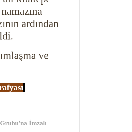
e namazına
ının ardından
ldi.
ı
mlaşma ve
rafyası
 Grubu'na İmzalı