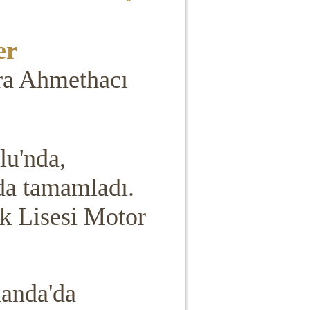
er
ra Ahmethacı
lu'nda,
da tamamladı.
ek Lisesi Motor
landa'da