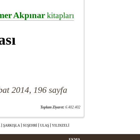
er Akpınar
kitapları
ası
bat 2014, 196 sayfa
Toplam Ziyaret:
6.402.402
R
ŞARKIŞLA
SUŞEHRİ
ULAŞ
YILDIZELİ
EKMA