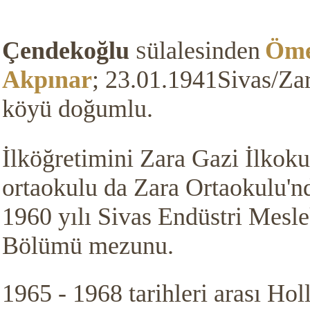
Çendekoğlu
ülalesinden
Öm
S
Akpınar
;
23.01.1941Sivas/Za
köyü doğumlu.
İlköğretimini Zara Gazi İlkoku
ortaokulu da Zara Ortaokulu'n
1960 yılı Sivas Endüstri Mesl
Bölümü mezunu.
1965 - 1968 tarihleri arası Hol