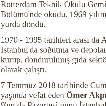
Rotterdam Teknik Okulu Gemi
Bölümü'nde okudu.
1969 yılın
yurda döndü.
1970 - 1995 tarihleri arası da 
İstanbul'da soğutma ve depolam
kurup, dondurulmuş gıda sektö
olarak çalıştı.
7 Temmuz 2018 tarihinde Cuma
yaşında vefat eden
Ömer Akp
9'un da Pazartesi günü İstanbu