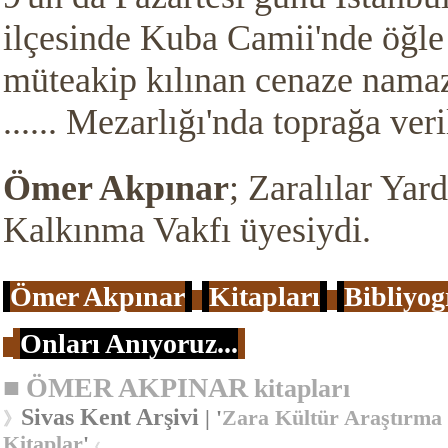
ilçesinde Kuba Camii'nde öğl
müteakip kılınan cenaze namaz
...... Mezarlığı'nda toprağa veri
Ömer Akpınar
; Zaralılar Yar
d
Kalkınma Vakfı üyesiydi.
Ömer Akpınar
Kitapları
Bibliyog
Onları Anıyoruz
...
■
ÖMER AKPINAR
kitapları
Sivas Kent Arşivi
| '
Zara Kültür Araştırma
》
Kitaplar
'
.
《