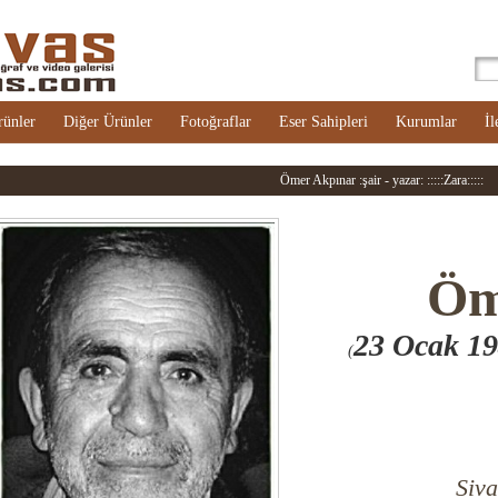
rünler
Diğer Ürünler
Fotoğraflar
Eser Sahipleri
Kurumlar
İl
Ömer Akpınar :şair - yazar: :::::Zara:::::
Öm
23 Ocak 1
(
Siva