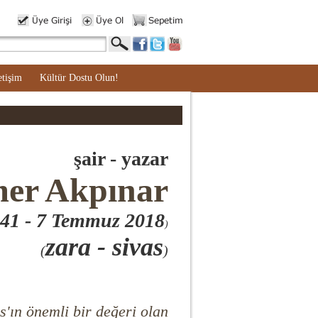
etişim
Kültür Dostu Olun!
şair - yazar
er Akpınar
941
- 7 Temmuz 2018
)
zara - sivas
(
)
s'ın önemli bir değeri olan