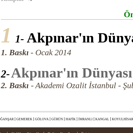
Öm
1
Akpınar'ın
Düny
1-
1. Baskı
- Ocak 2014
Akpınar'ın Dünyası
2-
2. Baskı
- Akademi Ozalit İstanbul - Şu
ĞANŞAR
GEMEREK
GÖLOVA
GÜRÜN
HAFİK
İMRANLI
KANGAL
KOYULHİSA