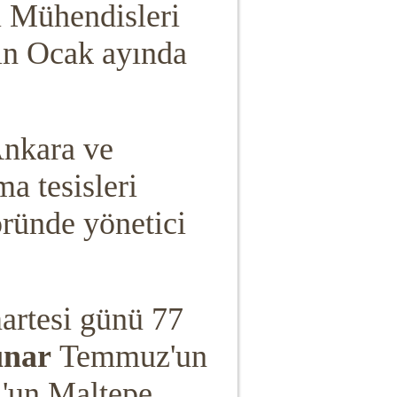
 Mühendisleri
ın Ocak ayında
Ankara ve
a tesisleri
ründe yönetici
rtesi günü 77
ınar
Temmuz'un
l'un Maltepe