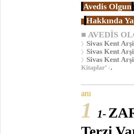
Avedis Olgun
Hakkında Ya
■
AVEDİS O
Sivas Kent Arşi
》
Sivas Kent Arşi
》
Sivas Kent Arşi
》
Kitaplar
'
.
《
anı
1
ZA
1-
Terzi Va