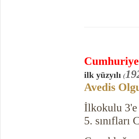
Cumhuriy
e
19
ilk yüzyılı
(
Avedis Olg
İlkokulu 3'e
5. sınıfları