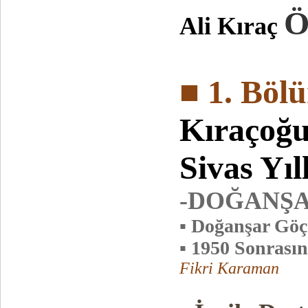
Ö
Ali Kıraç
■ 1. Böl
Kıraçoğu
Sivas Yıl
-DOĞANŞ
▪ Doğanşar Göç
▪ 1950 Sonrası
Fikri Karaman