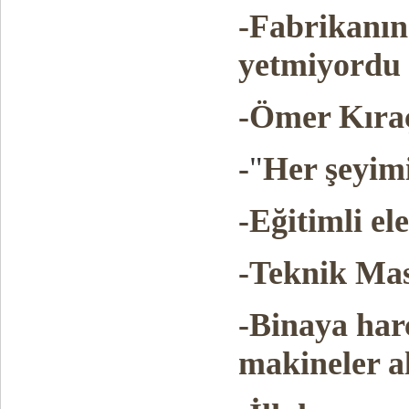
-Fabrikanın
yetmiyordu
-Ömer Kıraç
-
"
Her şeyi
-Eğitimli el
-Teknik Mas
-Binaya har
makineler al