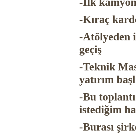
-İlk kamyo
-Kıraç kard
-Atölyeden 
geçiş
-Teknik Mas
yatırım başl
-Bu toplant
istediğim h
-Burası şirk