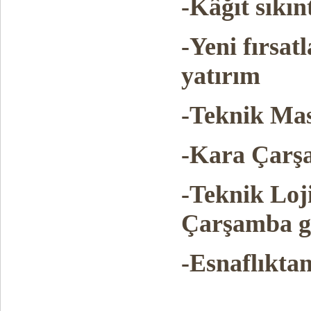
-Kâğıt sıkın
-Yeni fırsat
yatırım
-Teknik Mas
-Kara Çarş
-Teknik Loji
Çarşamba g
-Esnaflıkta