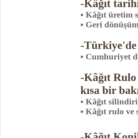
-Kâğıt tarih
▪ Kâğıt üretim 
▪ Geri dönüşü
-Türkiye'de
▪ Cumhuriyet dö
-Kâğıt Rulo
kısa bir bak
▪ Kâğıt silindi
▪ Kâğıt rulo ve 
-Kâğıt Koni