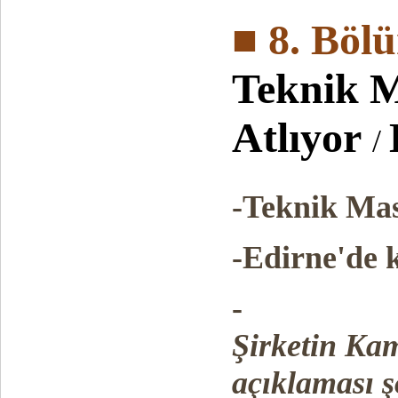
■ 8. Böl
Teknik 
Atlıyor
/
-Teknik Mas
-Edirne'de k
-
Şirketin Ka
açıklaması ş