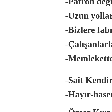
-Patron değ
-Uzun yolla
-Bizlere fab
-Çalışanlarl
-Memlekette
-Sait Kendir
-Hayır-hase