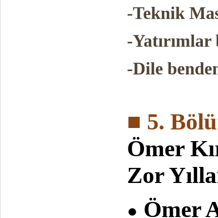
-Teknik Mas
-Yatırımlar 
-Dile benden
■ 5. Böl
Ömer Kı
Zor Yılla
Ömer A
●