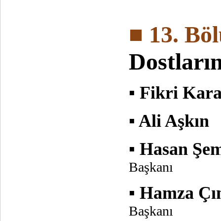
■ 13. Bö
Dostları
▪
Fikri Kar
▪ Ali Aşkın
▪ Hasan Şe
Başkanı
▪ Hamza Çı
Başkanı