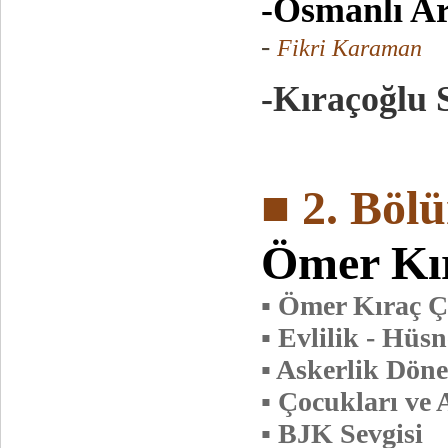
-Osmanlı Ar
-
Fikri Karaman
-Kıraçoğlu 
■ 2. Böl
Ömer Kı
▪ Ömer Kıraç Ç
▪ Evlilik - Hüs
▪ Askerlik Dön
▪ Çocukları ve 
▪ BJK Sevgisi