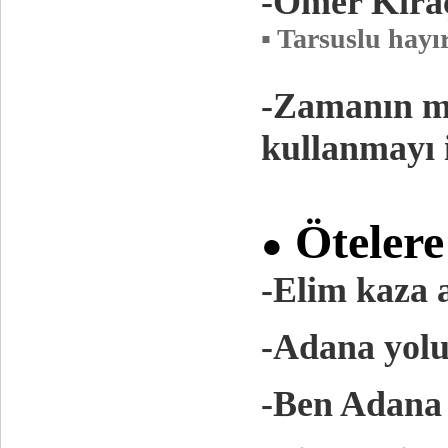
-Ömer Kıraç
▪ Tarsuslu hayı
-Zamanın mo
kullanmayı 
Öt
eler
●
-Elim kaza 
-Adana yolu
-Ben Adana