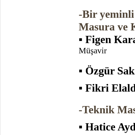
-Bir yeminl
Masura ve K
▪ Figen Kar
Müşavir
▪ Özgür Sa
▪ Fikri Elald
-Teknik Mas
▪ Hatice Ay