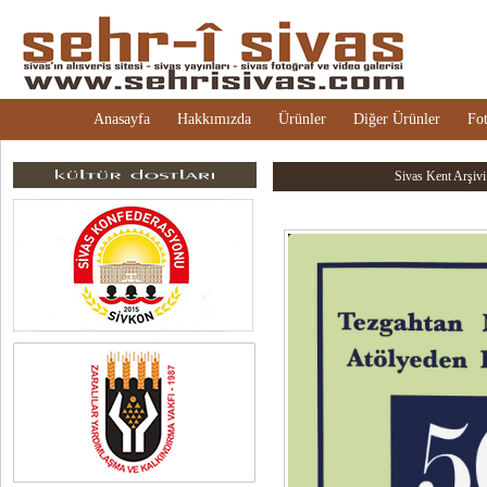
Anasayfa
Hakkımızda
Ürünler
Diğer Ürünler
Fot
Sivas Kent Arşivi