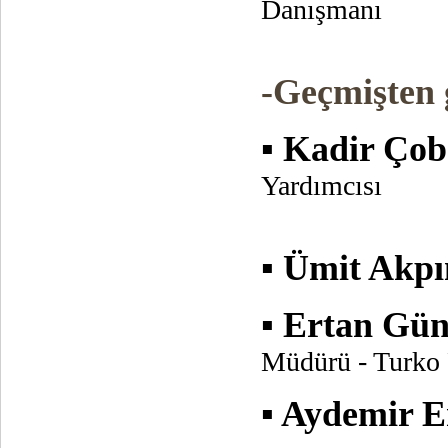
Danışmanı
-Geçmişten
▪ Kadir Ço
Yardımcısı
▪ Ümit Akp
▪ Ertan Gü
Müdürü - Turko 
▪ Aydemir 