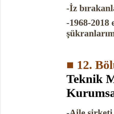
-İz bırakanl
-1968-2018 e
şükranlarım
■ 12. Bö
Teknik 
Kurumsa
-Aile şirke