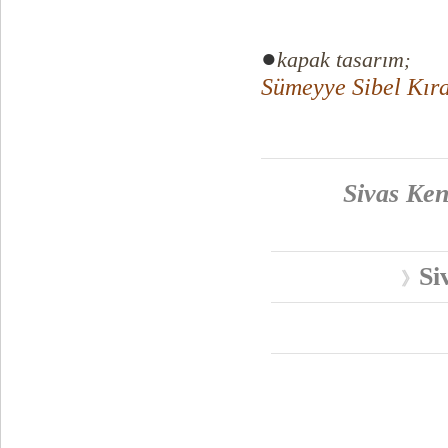
●
kapak tasarım
;
Sümeyye Sibel Kır
Sivas Ken
Si
》