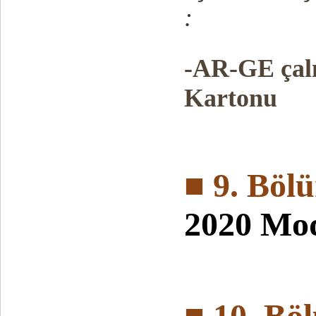
:
-AR-GE çalı
Kartonu
■ 9. Böl
2020 Mo
■ 10. Bö