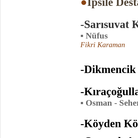
●
İpsile Des
-Sarısuvat
▪ Nüfus
Fikri Karaman
-Dikmenci
-Kıraçoğull
▪ Osman - Sehe
-Köyden Kö