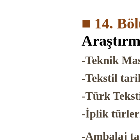
■ 14. Bö
Araştır
-Teknik Ma
-Tekstil tar
-Türk Teksti
-İplik türler
-Ambalaj tar