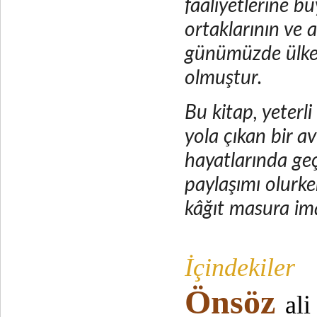
faaliyetlerine 
ortaklarının ve a
günümüzde ülkem
olmuştur.
Bu kitap, yeterl
yola çıkan bir a
hayatlarında geç
paylaşımı olurke
kâğıt masura ima
İçindekiler
Önsöz
ali