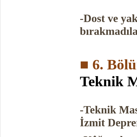
-Dost ve ya
bırakmadıl
■ 6. Böl
Teknik M
-Teknik Mas
İzmit Depr