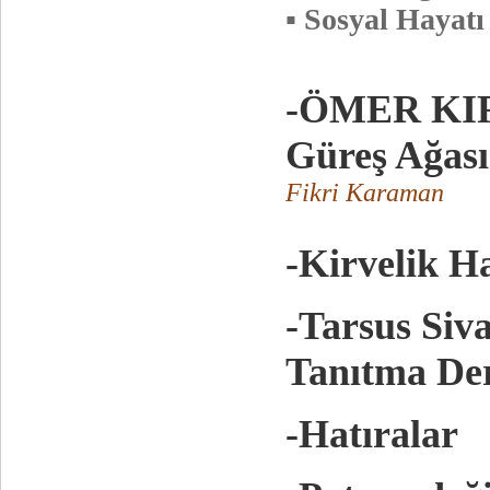
▪ Sosyal Hayatı
-ÖMER KIRA
Güreş Ağası
Fikri Karaman
-Kirvelik Ha
-Tarsus Siv
Tanıtma De
-Hatıralar