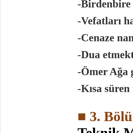
-Birdenbire 
-Vefatları 
-Cenaze nam
-Dua etmekt
-Ömer Ağa g
-Kısa süren
■ 3. Böl
Teknik 