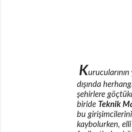
K
urucularının 
dışında herhangi
şehirlere göçtük
biride
Teknik M
bu girişimcileri
kaybolurken, elli