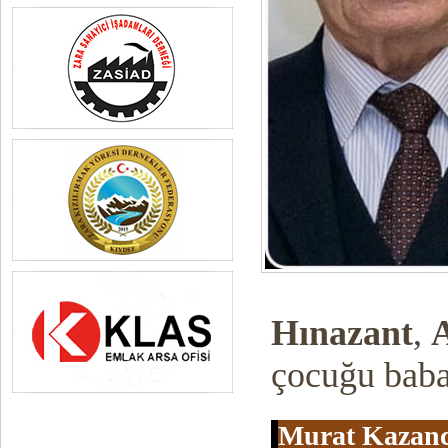
Hınazant
,
çocuğu babas
Murat Kazanc