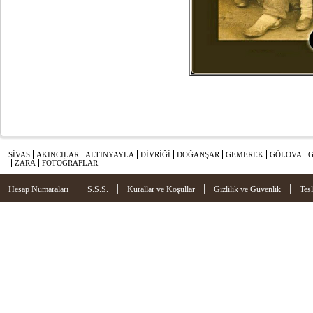
SİVAS
AKINCILAR
ALTINYAYLA
DİVRİĞİ
DOĞANŞAR
GEMEREK
GÖLOVA
ZARA
FOTOĞRAFLAR
|
|
|
|
Hesap Numaraları
S.S.S.
Kurallar ve Koşullar
Gizlilik ve Güvenlik
Tes