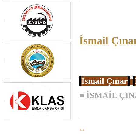
İsmail Çına
İsmail Çınar
■
İSMAİL ÇI
..