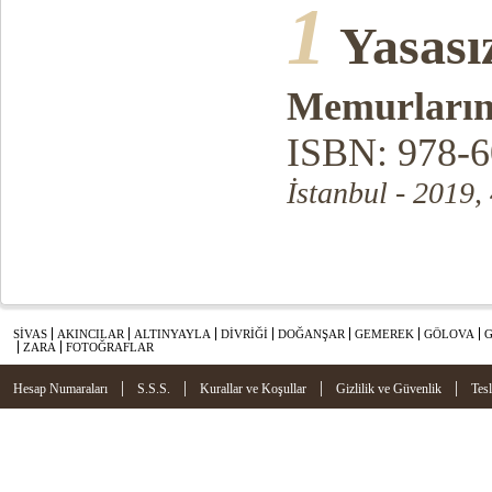
1
Yasası
Memurların
ISBN: 978-6
İstanbul - 2019,
SİVAS
AKINCILAR
ALTINYAYLA
DİVRİĞİ
DOĞANŞAR
GEMEREK
GÖLOVA
ZARA
FOTOĞRAFLAR
|
|
|
|
Hesap Numaraları
S.S.S.
Kurallar ve Koşullar
Gizlilik ve Güvenlik
Tes